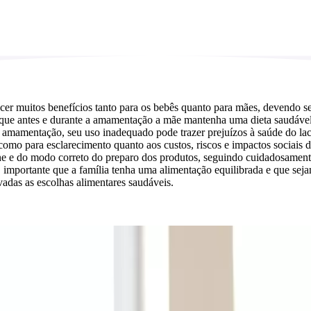
cer muitos benefícios tanto para os bebês quanto para mães, devendo se
 que antes e durante a amamentação a mãe mantenha uma dieta saudável 
 amamentação, seu uso inadequado pode trazer prejuízos à saúde do lact
 para esclarecimento quanto aos custos, riscos e impactos sociais do us
ne e do modo correto do preparo dos produtos, seguindo cuidadosamente 
importante que a família tenha uma alimentação equilibrada e que sejam
adas as escolhas alimentares saudáveis.