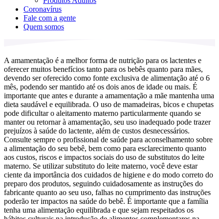
Produtos Adultos
Coronavírus
Fale com a gente
Quem somos
A amamentação é a melhor forma de nutrição para os lactentes e
oferecer muitos benefícios tanto para os bebês quanto para mães,
devendo ser oferecido como fonte exclusiva de alimentação até o 6
mês, podendo ser mantido até os dois anos de idade ou mais. É
importante que antes e durante a amamentação a mãe mantenha uma
dieta saudável e equilibrada. O uso de mamadeiras, bicos e chupetas
pode dificultar o aleitamento materno particularmente quando se
manter ou retornar à amamentação, seu uso inadequado pode trazer
prejuízos à saúde do lactente, além de custos desnecessários.
Consulte sempre o profissional de saúde para aconselhamento sobre
a alimentação do seu bebê, bem como para esclarecimento quanto
aos custos, riscos e impactos sociais do uso de substitutos do leite
materno. Se utilizar substituto do leite materno, você deve estar
ciente da importância dos cuidados de higiene e do modo correto do
preparo dos produtos, seguindo cuidadosamente as instruções do
fabricante quanto ao seu uso, falhas no cumprimento das instruções
poderão ter impactos na saúde do bebê. É importante que a família
tenha uma alimentação equilibrada e que sejam respeitados os
hábitos culturais na introdução de alimentos complementares na