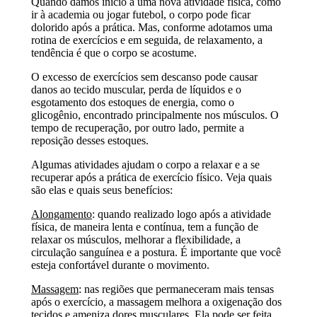
Quando damos início a uma nova atividade física, como
ir à academia ou jogar futebol, o corpo pode ficar
dolorido após a prática. Mas, conforme adotamos uma
rotina de exercícios e em seguida, de relaxamento, a
tendência é que o corpo se acostume.
O excesso de exercícios sem descanso pode causar
danos ao tecido muscular, perda de líquidos e o
esgotamento dos estoques de energia, como o
glicogênio, encontrado principalmente nos músculos. O
tempo de recuperação, por outro lado, permite a
reposição desses estoques.
Algumas atividades ajudam o corpo a relaxar e a se
recuperar após a prática de exercício físico. Veja quais
são elas e quais seus benefícios:
Alongamento
: quando realizado logo após a atividade
física, de maneira lenta e contínua, tem a função de
relaxar os músculos, melhorar a flexibilidade, a
circulação sanguínea e a postura. É importante que você
esteja confortável durante o movimento.
Massagem
: nas regiões que permaneceram mais tensas
após o exercício, a massagem melhora a oxigenação dos
tecidos e ameniza dores musculares. Ela pode ser feita