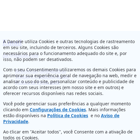
Email
A Danone utiliza Cookies e outras tecnologias de rastreamento
em seu site, incluindo de terceiros. Alguns Cookies são
necessários para o funcionamento adequado do site e, por
dac@danone.com
isso, não podem ser desativados.
Com o seu Consentimento utilizaremos os demais Cookies para
Referências bibliográficas
aprimorar sua experiência geral de navegação na web, medir e
Termos e Condições de uso
analisar o uso do site, personalizar conteúdo e publicidade de
Política de Privacidade
acordo com seus interesses (em nosso site e em outros) e
oferecer recursos disponíveis nas redes sociais.
Você pode gerenciar suas preferências a qualquer momento
clicando em
Configurações de Cookies
. Mais informações
estão disponíveis na
Política de Cookies
e no
Aviso de
Privacidade
.
Ao clicar em "Aceitar todos", você Consente com a ativação de
todos os Cookies.