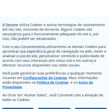
Email
A Danone utiliza Cookies e outras tecnologias de rastreamento
em seu site, incluindo de terceiros. Alguns Cookies são
necessários para o funcionamento adequado do site e, por
dac@danone.com
isso, não podem ser desativados.
Com o seu Consentimento utilizaremos os demais Cookies para
Referências bibliográficas
aprimorar sua experiência geral de navegação na web, medir e
Termos e Condições de uso
analisar o uso do site, personalizar conteúdo e publicidade de
Política de Privacidade
acordo com seus interesses (em nosso site e em outros) e
oferecer recursos disponíveis nas redes sociais.
Você pode gerenciar suas preferências a qualquer momento
clicando em
Configurações de Cookies
. Mais informações
estão disponíveis na
Política de Cookies
e no
Aviso de
Privacidade
.
Ao clicar em "Aceitar todos", você Consente com a ativação de
todos os Cookies.