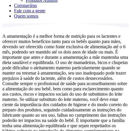
Produtos Adultos
Coronavírus
Fale com a gente
Quem somos
A amamentação é a melhor forma de nutrição para os lactentes e
oferecer muitos benefícios tanto para os bebês quanto para mães,
devendo ser oferecido como fonte exclusiva de alimentação até o 6
mês, podendo ser mantido até os dois anos de idade ou mais. É
importante que antes e durante a amamentação a mãe mantenha uma
dieta saudável e equilibrada. O uso de mamadeiras, bicos e chupetas
pode dificultar o aleitamento materno particularmente quando se
manter ou retornar à amamentação, seu uso inadequado pode trazer
prejuízos à saúde do lactente, além de custos desnecessários.
Consulte sempre o profissional de saúde para aconselhamento sobre
a alimentação do seu bebê, bem como para esclarecimento quanto
aos custos, riscos e impactos sociais do uso de substitutos do leite
materno. Se utilizar substituto do leite materno, você deve estar
ciente da importância dos cuidados de higiene e do modo correto do
preparo dos produtos, seguindo cuidadosamente as instruções do
fabricante quanto ao seu uso, falhas no cumprimento das instruções
poderão ter impactos na saúde do bebê. É importante que a família
tenha uma alimentação equilibrada e que sejam respeitados os
hábitos culturais na introdução de alimentos complementares na