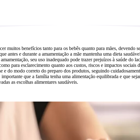
cer muitos benefícios tanto para os bebês quanto para mães, devendo se
 que antes e durante a amamentação a mãe mantenha uma dieta saudável 
 amamentação, seu uso inadequado pode trazer prejuízos à saúde do lact
 para esclarecimento quanto aos custos, riscos e impactos sociais do us
ne e do modo correto do preparo dos produtos, seguindo cuidadosamente 
importante que a família tenha uma alimentação equilibrada e que sejam
adas as escolhas alimentares saudáveis.