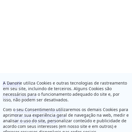
Email
A Danone utiliza Cookies e outras tecnologias de rastreamento
em seu site, incluindo de terceiros. Alguns Cookies são
necessários para o funcionamento adequado do site e, por
dac@danone.com
isso, não podem ser desativados.
Com o seu Consentimento utilizaremos os demais Cookies para
Referências bibliográficas
aprimorar sua experiência geral de navegação na web, medir e
Termos e Condições de uso
analisar o uso do site, personalizar conteúdo e publicidade de
Política de Privacidade
acordo com seus interesses (em nosso site e em outros) e
oferecer recursos disponíveis nas redes sociais.