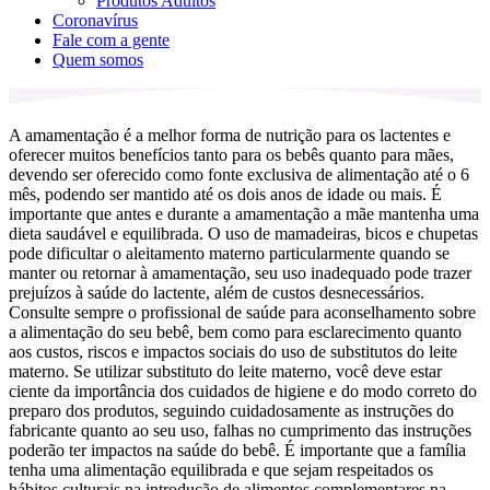
Produtos Adultos
Coronavírus
Fale com a gente
Quem somos
A amamentação é a melhor forma de nutrição para os lactentes e
oferecer muitos benefícios tanto para os bebês quanto para mães,
devendo ser oferecido como fonte exclusiva de alimentação até o 6
mês, podendo ser mantido até os dois anos de idade ou mais. É
importante que antes e durante a amamentação a mãe mantenha uma
dieta saudável e equilibrada. O uso de mamadeiras, bicos e chupetas
pode dificultar o aleitamento materno particularmente quando se
manter ou retornar à amamentação, seu uso inadequado pode trazer
prejuízos à saúde do lactente, além de custos desnecessários.
Consulte sempre o profissional de saúde para aconselhamento sobre
a alimentação do seu bebê, bem como para esclarecimento quanto
aos custos, riscos e impactos sociais do uso de substitutos do leite
materno. Se utilizar substituto do leite materno, você deve estar
ciente da importância dos cuidados de higiene e do modo correto do
preparo dos produtos, seguindo cuidadosamente as instruções do
fabricante quanto ao seu uso, falhas no cumprimento das instruções
poderão ter impactos na saúde do bebê. É importante que a família
tenha uma alimentação equilibrada e que sejam respeitados os
hábitos culturais na introdução de alimentos complementares na