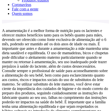
Produtos Adultos
Coronavírus
Fale com a gente
Quem somos
A amamentação é a melhor forma de nutrição para os lactentes e
oferecer muitos benefícios tanto para os bebês quanto para mães,
devendo ser oferecido como fonte exclusiva de alimentação até o 6
mês, podendo ser mantido até os dois anos de idade ou mais. É
importante que antes e durante a amamentação a mãe mantenha uma
dieta saudável e equilibrada. O uso de mamadeiras, bicos e chupetas
pode dificultar o aleitamento materno particularmente quando se
manter ou retornar à amamentação, seu uso inadequado pode trazer
prejuízos à saúde do lactente, além de custos desnecessários.
Consulte sempre o profissional de saúde para aconselhamento sobre
a alimentação do seu bebê, bem como para esclarecimento quanto
aos custos, riscos e impactos sociais do uso de substitutos do leite
materno. Se utilizar substituto do leite materno, você deve estar
ciente da importância dos cuidados de higiene e do modo correto do
preparo dos produtos, seguindo cuidadosamente as instruções do
fabricante quanto ao seu uso, falhas no cumprimento das instruções
poderão ter impactos na saúde do bebê. É importante que a família
tenha uma alimentação equilibrada e que sejam respeitados os
hábitos culturais na introdução de alimentos complementares na