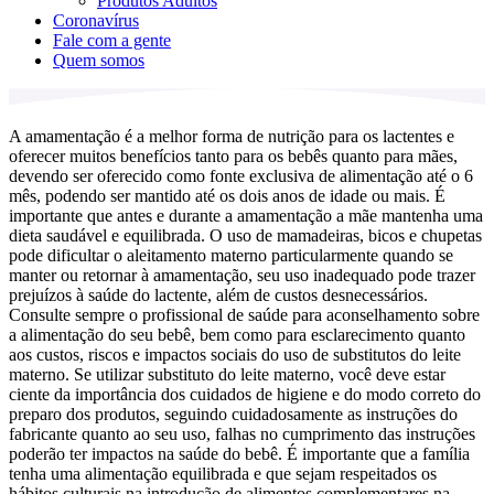
Produtos Adultos
Coronavírus
Fale com a gente
Quem somos
A amamentação é a melhor forma de nutrição para os lactentes e
oferecer muitos benefícios tanto para os bebês quanto para mães,
devendo ser oferecido como fonte exclusiva de alimentação até o 6
mês, podendo ser mantido até os dois anos de idade ou mais. É
importante que antes e durante a amamentação a mãe mantenha uma
dieta saudável e equilibrada. O uso de mamadeiras, bicos e chupetas
pode dificultar o aleitamento materno particularmente quando se
manter ou retornar à amamentação, seu uso inadequado pode trazer
prejuízos à saúde do lactente, além de custos desnecessários.
Consulte sempre o profissional de saúde para aconselhamento sobre
a alimentação do seu bebê, bem como para esclarecimento quanto
aos custos, riscos e impactos sociais do uso de substitutos do leite
materno. Se utilizar substituto do leite materno, você deve estar
ciente da importância dos cuidados de higiene e do modo correto do
preparo dos produtos, seguindo cuidadosamente as instruções do
fabricante quanto ao seu uso, falhas no cumprimento das instruções
poderão ter impactos na saúde do bebê. É importante que a família
tenha uma alimentação equilibrada e que sejam respeitados os
hábitos culturais na introdução de alimentos complementares na