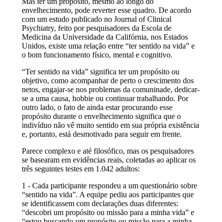
Mas ter um propósito, mesmo ao longo do
envelhecimento, pode reverter esse quadro. De acordo
com um estudo publicado no Journal of Clinical
Psychiatry, feito por pesquisadores da Escola de
Medicina da Universidade da Califórnia, nos Estados
Unidos, existe uma relação entre “ter sentido na vida” e
o bom funcionamento físico, mental e cognitivo.
“Ter sentido na vida” significa ter um propósito ou
objetivo, como acompanhar de perto o crescimento dos
netos, engajar-se nos problemas da comuninade, dedicar-
se a uma causa, hobbie ou continuar trabalhando. Por
outro lado, o fato de ainda estar procurando esse
propósito durante o envelhecimento significa que o
indivíduo não vê muito sentido em sua própria existência
e, portanto, está desmotivado para seguir em frente.
Parece complexo e até filosófico, mas os pesquisadores
se basearam em evidências reais, coletadas ao aplicar os
três seguintes testes em 1.042 adultos:
1 - Cada participante respondeu a um questionário sobre
“sentido na vida”. A equipe pediu aos participantes que
se identificassem com declarações duas diferentes:
“descobri um propósito ou missão para a minha vida” e
“estou buscando um propósito ou missão para a minha