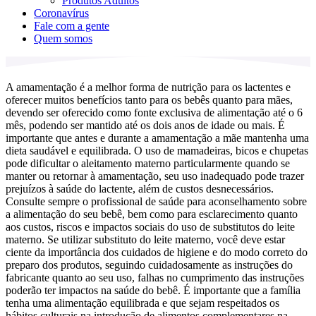
Produtos Adultos
Coronavírus
Fale com a gente
Quem somos
A amamentação é a melhor forma de nutrição para os lactentes e
oferecer muitos benefícios tanto para os bebês quanto para mães,
devendo ser oferecido como fonte exclusiva de alimentação até o 6
mês, podendo ser mantido até os dois anos de idade ou mais. É
importante que antes e durante a amamentação a mãe mantenha uma
dieta saudável e equilibrada. O uso de mamadeiras, bicos e chupetas
pode dificultar o aleitamento materno particularmente quando se
manter ou retornar à amamentação, seu uso inadequado pode trazer
prejuízos à saúde do lactente, além de custos desnecessários.
Consulte sempre o profissional de saúde para aconselhamento sobre
a alimentação do seu bebê, bem como para esclarecimento quanto
aos custos, riscos e impactos sociais do uso de substitutos do leite
materno. Se utilizar substituto do leite materno, você deve estar
ciente da importância dos cuidados de higiene e do modo correto do
preparo dos produtos, seguindo cuidadosamente as instruções do
fabricante quanto ao seu uso, falhas no cumprimento das instruções
poderão ter impactos na saúde do bebê. É importante que a família
tenha uma alimentação equilibrada e que sejam respeitados os
hábitos culturais na introdução de alimentos complementares na