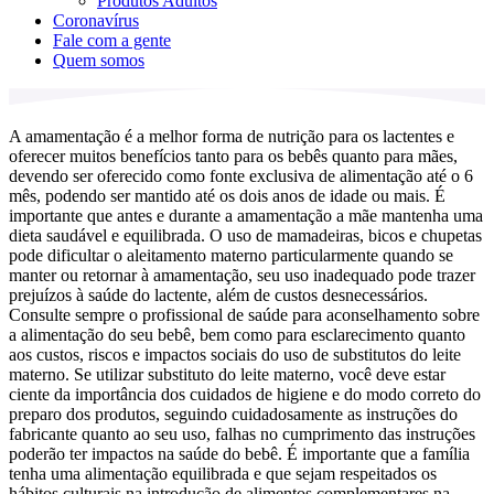
Produtos Adultos
Coronavírus
Fale com a gente
Quem somos
A amamentação é a melhor forma de nutrição para os lactentes e
oferecer muitos benefícios tanto para os bebês quanto para mães,
devendo ser oferecido como fonte exclusiva de alimentação até o 6
mês, podendo ser mantido até os dois anos de idade ou mais. É
importante que antes e durante a amamentação a mãe mantenha uma
dieta saudável e equilibrada. O uso de mamadeiras, bicos e chupetas
pode dificultar o aleitamento materno particularmente quando se
manter ou retornar à amamentação, seu uso inadequado pode trazer
prejuízos à saúde do lactente, além de custos desnecessários.
Consulte sempre o profissional de saúde para aconselhamento sobre
a alimentação do seu bebê, bem como para esclarecimento quanto
aos custos, riscos e impactos sociais do uso de substitutos do leite
materno. Se utilizar substituto do leite materno, você deve estar
ciente da importância dos cuidados de higiene e do modo correto do
preparo dos produtos, seguindo cuidadosamente as instruções do
fabricante quanto ao seu uso, falhas no cumprimento das instruções
poderão ter impactos na saúde do bebê. É importante que a família
tenha uma alimentação equilibrada e que sejam respeitados os
hábitos culturais na introdução de alimentos complementares na