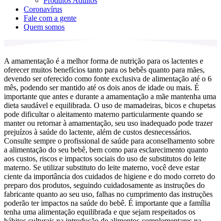
Produtos Adultos
Coronavírus
Fale com a gente
Quem somos
A amamentação é a melhor forma de nutrição para os lactentes e
oferecer muitos benefícios tanto para os bebês quanto para mães,
devendo ser oferecido como fonte exclusiva de alimentação até o 6
mês, podendo ser mantido até os dois anos de idade ou mais. É
importante que antes e durante a amamentação a mãe mantenha uma
dieta saudável e equilibrada. O uso de mamadeiras, bicos e chupetas
pode dificultar o aleitamento materno particularmente quando se
manter ou retornar à amamentação, seu uso inadequado pode trazer
prejuízos à saúde do lactente, além de custos desnecessários.
Consulte sempre o profissional de saúde para aconselhamento sobre
a alimentação do seu bebê, bem como para esclarecimento quanto
aos custos, riscos e impactos sociais do uso de substitutos do leite
materno. Se utilizar substituto do leite materno, você deve estar
ciente da importância dos cuidados de higiene e do modo correto do
preparo dos produtos, seguindo cuidadosamente as instruções do
fabricante quanto ao seu uso, falhas no cumprimento das instruções
poderão ter impactos na saúde do bebê. É importante que a família
tenha uma alimentação equilibrada e que sejam respeitados os
hábitos culturais na introdução de alimentos complementares na