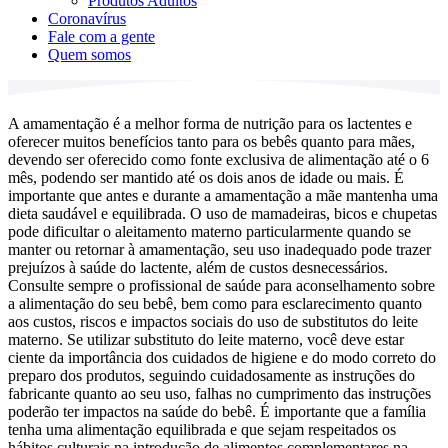
Produtos Adultos
Coronavírus
Fale com a gente
Quem somos
A amamentação é a melhor forma de nutrição para os lactentes e
oferecer muitos benefícios tanto para os bebês quanto para mães,
devendo ser oferecido como fonte exclusiva de alimentação até o 6
mês, podendo ser mantido até os dois anos de idade ou mais. É
importante que antes e durante a amamentação a mãe mantenha uma
dieta saudável e equilibrada. O uso de mamadeiras, bicos e chupetas
pode dificultar o aleitamento materno particularmente quando se
manter ou retornar à amamentação, seu uso inadequado pode trazer
prejuízos à saúde do lactente, além de custos desnecessários.
Consulte sempre o profissional de saúde para aconselhamento sobre
a alimentação do seu bebê, bem como para esclarecimento quanto
aos custos, riscos e impactos sociais do uso de substitutos do leite
materno. Se utilizar substituto do leite materno, você deve estar
ciente da importância dos cuidados de higiene e do modo correto do
preparo dos produtos, seguindo cuidadosamente as instruções do
fabricante quanto ao seu uso, falhas no cumprimento das instruções
poderão ter impactos na saúde do bebê. É importante que a família
tenha uma alimentação equilibrada e que sejam respeitados os
hábitos culturais na introdução de alimentos complementares na