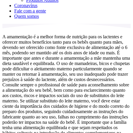
Produtos Adultos
Coronavírus
Fale com a gente
Quem somos
A amamentação é a melhor forma de nutrição para os lactentes e
oferecer muitos benefícios tanto para os bebês quanto para mães,
devendo ser oferecido como fonte exclusiva de alimentação até o 6
mês, podendo ser mantido até os dois anos de idade ou mais. É
importante que antes e durante a amamentação a mãe mantenha uma
dieta saudável e equilibrada. O uso de mamadeiras, bicos e chupetas
pode dificultar o aleitamento materno particularmente quando se
manter ou retornar à amamentação, seu uso inadequado pode trazer
prejuízos à saúde do lactente, além de custos desnecessários.
Consulte sempre o profissional de saúde para aconselhamento sobre
a alimentação do seu bebê, bem como para esclarecimento quanto
aos custos, riscos e impactos sociais do uso de substitutos do leite
materno. Se utilizar substituto do leite materno, você deve estar
ciente da importância dos cuidados de higiene e do modo correto do
preparo dos produtos, seguindo cuidadosamente as instruções do
fabricante quanto ao seu uso, falhas no cumprimento das instruções
poderão ter impactos na saúde do bebê. É importante que a família
tenha uma alimentação equilibrada e que sejam respeitados os
hábitos culturais na introdução de alimentos complementares na