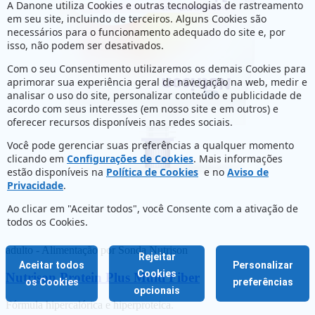
A Danone utiliza Cookies e outras tecnologias de rastreamento
em seu site, incluindo de terceiros. Alguns Cookies são
necessários para o funcionamento adequado do site e, por
isso, não podem ser desativados.
Com o seu Consentimento utilizaremos os demais Cookies para
aprimorar sua experiência geral de navegação na web, medir e
analisar o uso do site, personalizar conteúdo e publicidade de
acordo com seus interesses (em nosso site e em outros) e
oferecer recursos disponíveis nas redes sociais.
Você pode gerenciar suas preferências a qualquer momento
clicando em
Configurações de Cookies
. Mais informações
estão disponíveis na
Política de Cookies
e no
Aviso de
Privacidade
.
Ao clicar em "Aceitar todos", você Consente com a ativação de
todos os Cookies.
adulto - Alimentação por Sonda
Nutrison
Rejeitar
Aceitar todos
Personalizar
Cookies
Nutrison Protein Plus Multi Fiber
os Cookies
preferências
opcionais
Fórmula hipercalórica e hiperproteica.