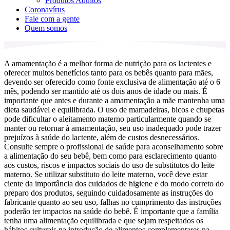
Produtos Adultos
Coronavírus
Fale com a gente
Quem somos
A amamentação é a melhor forma de nutrição para os lactentes e
oferecer muitos benefícios tanto para os bebês quanto para mães,
devendo ser oferecido como fonte exclusiva de alimentação até o 6
mês, podendo ser mantido até os dois anos de idade ou mais. É
importante que antes e durante a amamentação a mãe mantenha uma
dieta saudável e equilibrada. O uso de mamadeiras, bicos e chupetas
pode dificultar o aleitamento materno particularmente quando se
manter ou retornar à amamentação, seu uso inadequado pode trazer
prejuízos à saúde do lactente, além de custos desnecessários.
Consulte sempre o profissional de saúde para aconselhamento sobre
a alimentação do seu bebê, bem como para esclarecimento quanto
aos custos, riscos e impactos sociais do uso de substitutos do leite
materno. Se utilizar substituto do leite materno, você deve estar
ciente da importância dos cuidados de higiene e do modo correto do
preparo dos produtos, seguindo cuidadosamente as instruções do
fabricante quanto ao seu uso, falhas no cumprimento das instruções
poderão ter impactos na saúde do bebê. É importante que a família
tenha uma alimentação equilibrada e que sejam respeitados os
hábitos culturais na introdução de alimentos complementares na