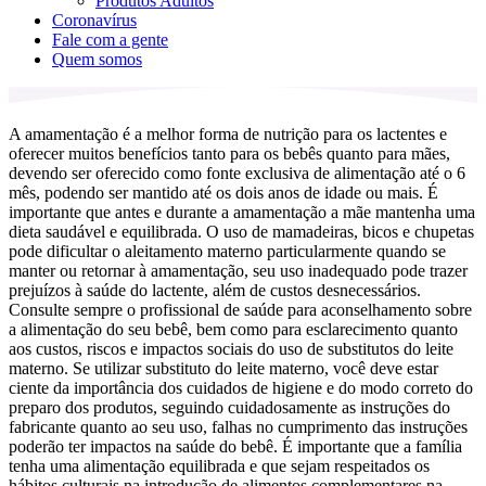
Produtos Adultos
Coronavírus
Fale com a gente
Quem somos
A amamentação é a melhor forma de nutrição para os lactentes e
oferecer muitos benefícios tanto para os bebês quanto para mães,
devendo ser oferecido como fonte exclusiva de alimentação até o 6
mês, podendo ser mantido até os dois anos de idade ou mais. É
importante que antes e durante a amamentação a mãe mantenha uma
dieta saudável e equilibrada. O uso de mamadeiras, bicos e chupetas
pode dificultar o aleitamento materno particularmente quando se
manter ou retornar à amamentação, seu uso inadequado pode trazer
prejuízos à saúde do lactente, além de custos desnecessários.
Consulte sempre o profissional de saúde para aconselhamento sobre
a alimentação do seu bebê, bem como para esclarecimento quanto
aos custos, riscos e impactos sociais do uso de substitutos do leite
materno. Se utilizar substituto do leite materno, você deve estar
ciente da importância dos cuidados de higiene e do modo correto do
preparo dos produtos, seguindo cuidadosamente as instruções do
fabricante quanto ao seu uso, falhas no cumprimento das instruções
poderão ter impactos na saúde do bebê. É importante que a família
tenha uma alimentação equilibrada e que sejam respeitados os
hábitos culturais na introdução de alimentos complementares na