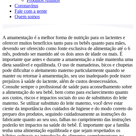
Produtos Adultos
Coronavírus
Fale com a gente
Quem somos
A amamentação é a melhor forma de nutrição para os lactentes e
oferecer muitos benefícios tanto para os bebês quanto para mães,
devendo ser oferecido como fonte exclusiva de alimentação até o 6
mês, podendo ser mantido até os dois anos de idade ou mais. É
importante que antes e durante a amamentação a mãe mantenha uma
dieta saudável e equilibrada. O uso de mamadeiras, bicos e chupetas
pode dificultar o aleitamento materno particularmente quando se
manter ou retornar à amamentação, seu uso inadequado pode trazer
prejuízos à saúde do lactente, além de custos desnecessários.
Consulte sempre o profissional de saúde para aconselhamento sobre
a alimentação do seu bebê, bem como para esclarecimento quanto
aos custos, riscos e impactos sociais do uso de substitutos do leite
materno. Se utilizar substituto do leite materno, você deve estar
ciente da importância dos cuidados de higiene e do modo correto do
preparo dos produtos, seguindo cuidadosamente as instruções do
fabricante quanto ao seu uso, falhas no cumprimento das instruções
poderão ter impactos na saúde do bebê. É importante que a família
tenha uma alimentação equilibrada e que sejam respeitados os
hábitos culturais na introdução de alimentos complementares na