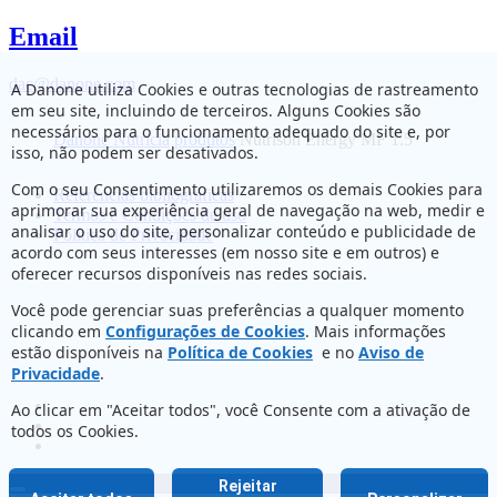
Email
dac@danone.com
A Danone utiliza Cookies e outras tecnologias de rastreamento
em seu site, incluindo de terceiros. Alguns Cookies são
necessários para o funcionamento adequado do site e, por
Danone Nutricia
produtos
Nutrison Energy MF 1.5
isso, não podem ser desativados.
Com o seu Consentimento utilizaremos os demais Cookies para
Referências bibliográficas
aprimorar sua experiência geral de navegação na web, medir e
Termos e Condições de uso
analisar o uso do site, personalizar conteúdo e publicidade de
Política de Privacidade
acordo com seus interesses (em nosso site e em outros) e
oferecer recursos disponíveis nas redes sociais.
Você pode gerenciar suas preferências a qualquer momento
clicando em
Configurações de Cookies
. Mais informações
estão disponíveis na
Política de Cookies
e no
Aviso de
Privacidade
.
Ao clicar em "Aceitar todos", você Consente com a ativação de
todos os Cookies.
Rejeitar