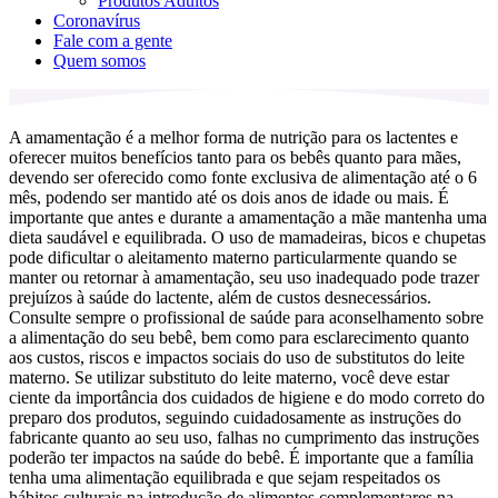
Produtos Adultos
Coronavírus
Fale com a gente
Quem somos
A amamentação é a melhor forma de nutrição para os lactentes e
oferecer muitos benefícios tanto para os bebês quanto para mães,
devendo ser oferecido como fonte exclusiva de alimentação até o 6
mês, podendo ser mantido até os dois anos de idade ou mais. É
importante que antes e durante a amamentação a mãe mantenha uma
dieta saudável e equilibrada. O uso de mamadeiras, bicos e chupetas
pode dificultar o aleitamento materno particularmente quando se
manter ou retornar à amamentação, seu uso inadequado pode trazer
prejuízos à saúde do lactente, além de custos desnecessários.
Consulte sempre o profissional de saúde para aconselhamento sobre
a alimentação do seu bebê, bem como para esclarecimento quanto
aos custos, riscos e impactos sociais do uso de substitutos do leite
materno. Se utilizar substituto do leite materno, você deve estar
ciente da importância dos cuidados de higiene e do modo correto do
preparo dos produtos, seguindo cuidadosamente as instruções do
fabricante quanto ao seu uso, falhas no cumprimento das instruções
poderão ter impactos na saúde do bebê. É importante que a família
tenha uma alimentação equilibrada e que sejam respeitados os
hábitos culturais na introdução de alimentos complementares na