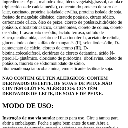
Ingredientes: Água, maltodextrina, óleos vegetais(girassol, canola e
triglicerídeos de cadeia média), concentrado proteico de soro de
leite, caseinato, proteína isoladade ervilha, proteína isolada de soja,
fosfato de magnésio dibásico, citratode potássio, citrato sódico,
carbonatode cálcio, óleo de peixe, cloreto de potássio,hidróxido de
potássio, difosfatotricálcico, carotenoides, cloreto de colina, cloreto
de sódio, L-ascorbato desódio, lactato ferroso, sulfato de
zinco,nicotinamida, acetato de DL-α tocoferila, acetato de retinila,
gluconatode cobre, sulfato de manganês (II), selenitode sódio, D-
pantotenato de cálcio, cloreto de cromo (III), D-
biotina,colecalciferol, cloridrato de cloreto detiamina, ácido N-
pteroil-L-glutâmico, cloridrato de piridoxina, riboflavina, iodeto de
potássio, fluoreto de sódiomolibdato de sódio,
fitomenadiona,cianocobalamina, emulsificante lecitinade soja.
NÃO CONTÉM GLÚTEN.ALÉRGICOS: CONTÉM
DERIVADOS DELEITE, DE SOJA E DE PEIXE.NÃO
CONTÉM GLÚTEN. ALÉRGICOS: CONTÉM
DERIVADOS DE LEITE, DE SOJA E DE PEIXE.
MODO DE USO:
Instrução de uso via sonda:
pronto para uso. Gire a tampa para
abrir a embalagem. Feche e agite bem antes de usar. Abra a