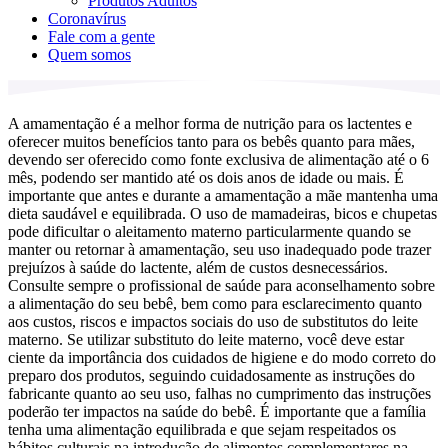
Produtos Adultos
Coronavírus
Fale com a gente
Quem somos
A amamentação é a melhor forma de nutrição para os lactentes e
oferecer muitos benefícios tanto para os bebês quanto para mães,
devendo ser oferecido como fonte exclusiva de alimentação até o 6
mês, podendo ser mantido até os dois anos de idade ou mais. É
importante que antes e durante a amamentação a mãe mantenha uma
dieta saudável e equilibrada. O uso de mamadeiras, bicos e chupetas
pode dificultar o aleitamento materno particularmente quando se
manter ou retornar à amamentação, seu uso inadequado pode trazer
prejuízos à saúde do lactente, além de custos desnecessários.
Consulte sempre o profissional de saúde para aconselhamento sobre
a alimentação do seu bebê, bem como para esclarecimento quanto
aos custos, riscos e impactos sociais do uso de substitutos do leite
materno. Se utilizar substituto do leite materno, você deve estar
ciente da importância dos cuidados de higiene e do modo correto do
preparo dos produtos, seguindo cuidadosamente as instruções do
fabricante quanto ao seu uso, falhas no cumprimento das instruções
poderão ter impactos na saúde do bebê. É importante que a família
tenha uma alimentação equilibrada e que sejam respeitados os
hábitos culturais na introdução de alimentos complementares na