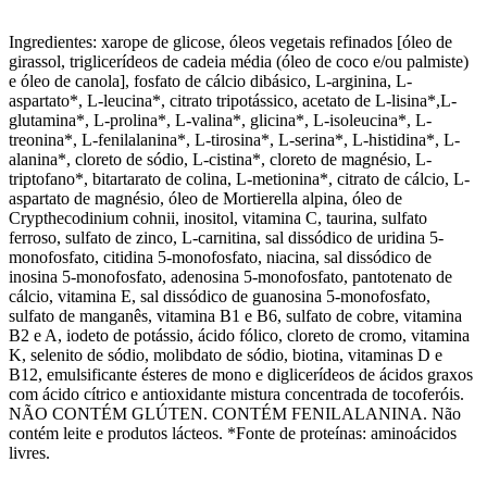
Ingredientes: xarope de glicose, óleos vegetais refinados [óleo de
girassol, triglicerídeos de cadeia média (óleo de coco e/ou palmiste)
e óleo de canola], fosfato de cálcio dibásico, L-arginina, L-
aspartato*, L-leucina*, citrato tripotássico, acetato de L-lisina*,L-
glutamina*, L-prolina*, L-valina*, glicina*, L-isoleucina*, L-
treonina*, L-fenilalanina*, L-tirosina*, L-serina*, L-histidina*, L-
alanina*, cloreto de sódio, L-cistina*, cloreto de magnésio, L-
triptofano*, bitartarato de colina, L-metionina*, citrato de cálcio, L-
aspartato de magnésio, óleo de Mortierella alpina, óleo de
Crypthecodinium cohnii, inositol, vitamina C, taurina, sulfato
ferroso, sulfato de zinco, L-carnitina, sal dissódico de uridina 5-
monofosfato, citidina 5-monofosfato, niacina, sal dissódico de
inosina 5-monofosfato, adenosina 5-monofosfato, pantotenato de
cálcio, vitamina E, sal dissódico de guanosina 5-monofosfato,
sulfato de manganês, vitamina B1 e B6, sulfato de cobre, vitamina
B2 e A, iodeto de potássio, ácido fólico, cloreto de cromo, vitamina
K, selenito de sódio, molibdato de sódio, biotina, vitaminas D e
B12, emulsificante ésteres de mono e diglicerídeos de ácidos graxos
com ácido cítrico e antioxidante mistura concentrada de tocoferóis.
NÃO CONTÉM GLÚTEN. CONTÉM FENILALANINA. Não
contém leite e produtos lácteos. *Fonte de proteínas: aminoácidos
livres.