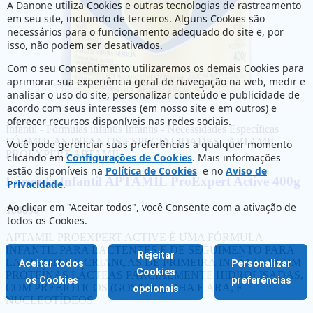
A Danone utiliza Cookies e outras tecnologias de rastreamento
em seu site, incluindo de terceiros. Alguns Cookies são
necessários para o funcionamento adequado do site e, por
isso, não podem ser desativados.
Com o seu Consentimento utilizaremos os demais Cookies para
aprimorar sua experiência geral de navegação na web, medir e
analisar o uso do site, personalizar conteúdo e publicidade de
acordo com seus interesses (em nosso site e em outros) e
oferecer recursos disponíveis nas redes sociais.
Infantil - Fórmulas infantis
Infantis - Necessidades Específicas
FÓRMULAS INFANTIS ESPECIALIDADES - APTAMIL
Você pode gerenciar suas preferências a qualquer momento
PROEXPERT
APTAMIL
clicando em
Configurações de Cookies
. Mais informações
estão disponíveis na
Política de Cookies
e no
Aviso de
Fórmula Infantil APTAMIL ProExpert Active 400g
Privacidade
.
Ao clicar em "Aceitar todos", você Consente com a ativação de
100890
todos os Cookies.
APTAMIL PROEXPERT ACTIVE É UMA FÓRMULA
INFANTIL PARA LACTENTES E DE SEGUIMENTO PARA
Rejeitar
LACTENTES E CRIANÇAS DE PRIMEIRA INFÂNCIA COM
Aceitar todos
Personalizar
Cookies
PROTEÍNAS LÁCTEAS PARCIALMENTE HIDROLISADAS,
os Cookies
preferências
COM PREBIÓTICOS (GOS/FOS), DHA E ARA, E
opcionais
NUCLEOTÍDEOS.