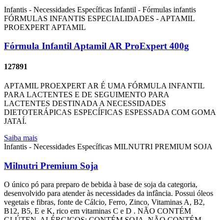
Infantis - Necessidades Específicas
Infantil - Fórmulas infantis
FÓRMULAS INFANTIS ESPECIALIDADES - APTAMIL
PROEXPERT
APTAMIL
Fórmula Infantil Aptamil AR ProExpert 400g
127891
APTAMIL PROEXPERT AR É UMA FÓRMULA INFANTIL
PARA LACTENTES E DE SEGUIMENTO PARA
LACTENTES DESTINADA A NECESSIDADES
DIETOTERÁPICAS ESPECÍFICAS ESPESSADA COM GOMA
JATAÍ.
Saiba mais
Infantis - Necessidades Específicas
MILNUTRI PREMIUM SOJA
Milnutri Premium Soja
O único pó para preparo de bebida à base de soja da categoria,
desenvolvido para atender às necessidades da infância. Possui óleos
vegetais e fibras, fonte de Cálcio, Ferro, Zinco, Vitaminas A, B2,
B12, B5, E e K, rico em vitaminas C e D . NÃO CONTÉM
GLÚTEN. ALÉRGICOS: CONTÉM SOJA. NÃO CONTÉM