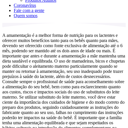
Produtos Adultos
Coronavírus
Fale com a gente
Quem somos
A amamentação é a melhor forma de nutrição para os lactentes e
oferecer muitos benefícios tanto para os bebês quanto para mães,
devendo ser oferecido como fonte exclusiva de alimentação até o 6
mês, podendo ser mantido até os dois anos de idade ou mais. É
importante que antes e durante a amamentação a mãe mantenha uma
dieta saudável e equilibrada. O uso de mamadeiras, bicos e chupetas
pode dificultar o aleitamento materno particularmente quando se
manter ou retornar à amamentação, seu uso inadequado pode trazer
prejuízos à saúde do lactente, além de custos desnecessários.
Consulte sempre o profissional de saúde para aconselhamento sobre
a alimentação do seu bebê, bem como para esclarecimento quanto
aos custos, riscos e impactos sociais do uso de substitutos do leite
materno. Se utilizar substituto do leite materno, você deve estar
ciente da importância dos cuidados de higiene e do modo correto do
preparo dos produtos, seguindo cuidadosamente as instruções do
fabricante quanto ao seu uso, falhas no cumprimento das instruções
poderão ter impactos na saúde do bebê. É importante que a família
tenha uma alimentação equilibrada e que sejam respeitados os
hábitos culturais na introdução de alimentos complementares na