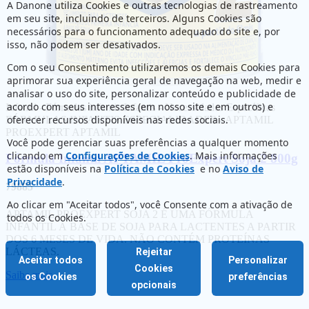
A Danone utiliza Cookies e outras tecnologias de rastreamento
em seu site, incluindo de terceiros. Alguns Cookies são
necessários para o funcionamento adequado do site e, por
isso, não podem ser desativados.
Com o seu Consentimento utilizaremos os demais Cookies para
aprimorar sua experiência geral de navegação na web, medir e
analisar o uso do site, personalizar conteúdo e publicidade de
acordo com seus interesses (em nosso site e em outros) e
Infantil - Fórmulas infantis
Infantis - Necessidades Específicas
oferecer recursos disponíveis nas redes sociais.
FÓRMULAS INFANTIS ESPECIALIDADES - APTAMIL
PROEXPERT
APTAMIL
Você pode gerenciar suas preferências a qualquer momento
clicando em
Configurações de Cookies
. Mais informações
Fórmula Infantil APTAMIL ProExpert Soja 2 800g
estão disponíveis na
Política de Cookies
e no
Aviso de
Privacidade
.
79885
Ao clicar em "Aceitar todos", você Consente com a ativação de
APTAMIL PROEXPERT SOJA 2 É UMA FÓRMULA
todos os Cookies.
INFANTIL À BASE DE SOJA PARA LACTENTES A PARTIR
DOS 6 MESES DE VIDA. NÃO CONTÉM PROTEÍNAS
LÁCTEAS.
Rejeitar
Aceitar todos
Personalizar
Cookies
Saiba mais
os Cookies
preferências
opcionais