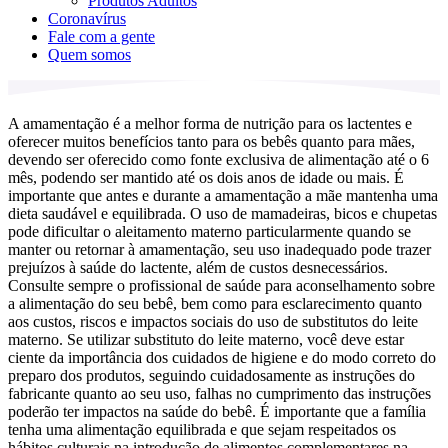
Produtos Adultos
Coronavírus
Fale com a gente
Quem somos
A amamentação é a melhor forma de nutrição para os lactentes e
oferecer muitos benefícios tanto para os bebês quanto para mães,
devendo ser oferecido como fonte exclusiva de alimentação até o 6
mês, podendo ser mantido até os dois anos de idade ou mais. É
importante que antes e durante a amamentação a mãe mantenha uma
dieta saudável e equilibrada. O uso de mamadeiras, bicos e chupetas
pode dificultar o aleitamento materno particularmente quando se
manter ou retornar à amamentação, seu uso inadequado pode trazer
prejuízos à saúde do lactente, além de custos desnecessários.
Consulte sempre o profissional de saúde para aconselhamento sobre
a alimentação do seu bebê, bem como para esclarecimento quanto
aos custos, riscos e impactos sociais do uso de substitutos do leite
materno. Se utilizar substituto do leite materno, você deve estar
ciente da importância dos cuidados de higiene e do modo correto do
preparo dos produtos, seguindo cuidadosamente as instruções do
fabricante quanto ao seu uso, falhas no cumprimento das instruções
poderão ter impactos na saúde do bebê. É importante que a família
tenha uma alimentação equilibrada e que sejam respeitados os
hábitos culturais na introdução de alimentos complementares na