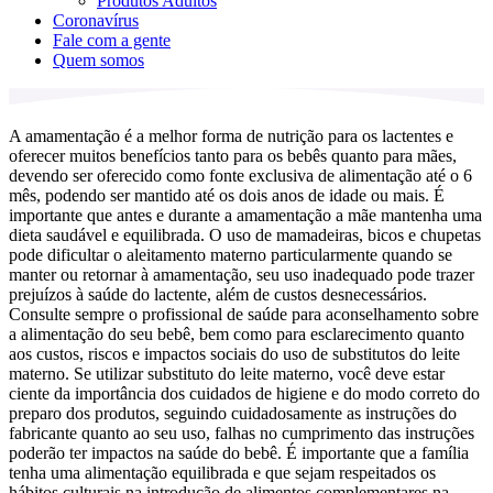
Produtos Adultos
Coronavírus
Fale com a gente
Quem somos
A amamentação é a melhor forma de nutrição para os lactentes e
oferecer muitos benefícios tanto para os bebês quanto para mães,
devendo ser oferecido como fonte exclusiva de alimentação até o 6
mês, podendo ser mantido até os dois anos de idade ou mais. É
importante que antes e durante a amamentação a mãe mantenha uma
dieta saudável e equilibrada. O uso de mamadeiras, bicos e chupetas
pode dificultar o aleitamento materno particularmente quando se
manter ou retornar à amamentação, seu uso inadequado pode trazer
prejuízos à saúde do lactente, além de custos desnecessários.
Consulte sempre o profissional de saúde para aconselhamento sobre
a alimentação do seu bebê, bem como para esclarecimento quanto
aos custos, riscos e impactos sociais do uso de substitutos do leite
materno. Se utilizar substituto do leite materno, você deve estar
ciente da importância dos cuidados de higiene e do modo correto do
preparo dos produtos, seguindo cuidadosamente as instruções do
fabricante quanto ao seu uso, falhas no cumprimento das instruções
poderão ter impactos na saúde do bebê. É importante que a família
tenha uma alimentação equilibrada e que sejam respeitados os
hábitos culturais na introdução de alimentos complementares na