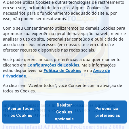
A Danone utiliza Cookies e outras tecnologias de rastreamento
em seu site, incluindo de terceiros. Alguns Cookies são
necessários para o funcionamento adequado do site e, por
isso, não podem ser desativados.
Com o seu Consentimento utilizaremos os demais Cookies para
aprimorar sua experiência geral de navegação na web, medir e
analisar o uso do site, personalizar conteúdo e publicidade de
acordo com seus interesses (em nosso site e em outros) e
oferecer recursos disponíveis nas redes sociais.
Você pode gerenciar suas preferências a qualquer momento
clicando em
Configurações de Cookies
. Mais informações
estão disponíveis na
Política de Cookies
e no
Aviso de
Privacidade
.
Ao clicar em "Aceitar todos", você Consente com a ativação de
todos os Cookies.
Infantil - Fórmulas infantis
Infantis - Necessidades Específicas
Rejeitar
Aceitar todos
Personalizar
FÓRMULAS INFANTIS ESPECIALIDADES - APTAMIL
Cookies
PROEXPERT
os Cookies
APTAMIL
preferências
opcionais
Fórmula Infantil APTAMIL ProExpert Soja 2 800g