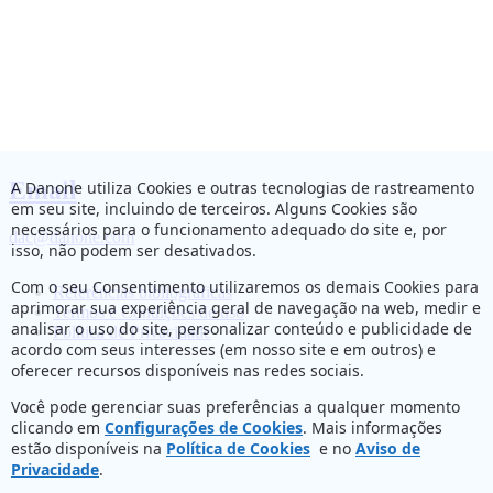
Email
A Danone utiliza Cookies e outras tecnologias de rastreamento
em seu site, incluindo de terceiros. Alguns Cookies são
necessários para o funcionamento adequado do site e, por
dac@danone.com
isso, não podem ser desativados.
Com o seu Consentimento utilizaremos os demais Cookies para
Referências bibliográficas
aprimorar sua experiência geral de navegação na web, medir e
Termos e Condições de uso
analisar o uso do site, personalizar conteúdo e publicidade de
Política de Privacidade
acordo com seus interesses (em nosso site e em outros) e
oferecer recursos disponíveis nas redes sociais.
Você pode gerenciar suas preferências a qualquer momento
clicando em
Configurações de Cookies
. Mais informações
estão disponíveis na
Política de Cookies
e no
Aviso de
Privacidade
.