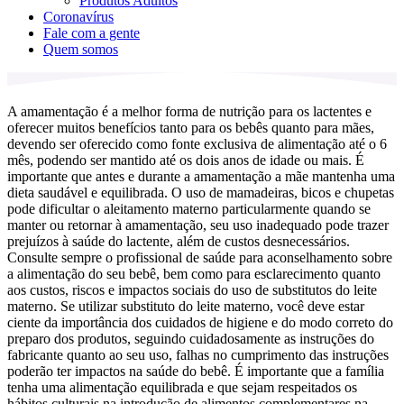
Produtos Adultos
Coronavírus
Fale com a gente
Quem somos
A amamentação é a melhor forma de nutrição para os lactentes e
oferecer muitos benefícios tanto para os bebês quanto para mães,
devendo ser oferecido como fonte exclusiva de alimentação até o 6
mês, podendo ser mantido até os dois anos de idade ou mais. É
importante que antes e durante a amamentação a mãe mantenha uma
dieta saudável e equilibrada. O uso de mamadeiras, bicos e chupetas
pode dificultar o aleitamento materno particularmente quando se
manter ou retornar à amamentação, seu uso inadequado pode trazer
prejuízos à saúde do lactente, além de custos desnecessários.
Consulte sempre o profissional de saúde para aconselhamento sobre
a alimentação do seu bebê, bem como para esclarecimento quanto
aos custos, riscos e impactos sociais do uso de substitutos do leite
materno. Se utilizar substituto do leite materno, você deve estar
ciente da importância dos cuidados de higiene e do modo correto do
preparo dos produtos, seguindo cuidadosamente as instruções do
fabricante quanto ao seu uso, falhas no cumprimento das instruções
poderão ter impactos na saúde do bebê. É importante que a família
tenha uma alimentação equilibrada e que sejam respeitados os
hábitos culturais na introdução de alimentos complementares na