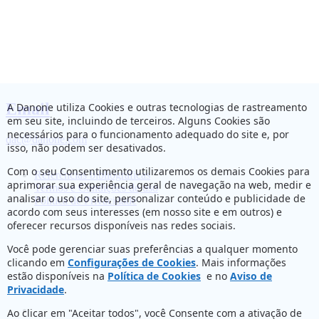
Email
A Danone utiliza Cookies e outras tecnologias de rastreamento
em seu site, incluindo de terceiros. Alguns Cookies são
necessários para o funcionamento adequado do site e, por
dac@danone.com
isso, não podem ser desativados.
Com o seu Consentimento utilizaremos os demais Cookies para
Referências bibliográficas
aprimorar sua experiência geral de navegação na web, medir e
Termos e Condições de uso
analisar o uso do site, personalizar conteúdo e publicidade de
Política de Privacidade
acordo com seus interesses (em nosso site e em outros) e
oferecer recursos disponíveis nas redes sociais.
Você pode gerenciar suas preferências a qualquer momento
clicando em
Configurações de Cookies
. Mais informações
estão disponíveis na
Política de Cookies
e no
Aviso de
Privacidade
.
Ao clicar em "Aceitar todos", você Consente com a ativação de