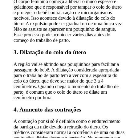
O corpo feminino começa a liberar o muco espesso e
gelatinoso que é responsável por tampar o colo do útero
e proteger o bebê contra a ação de microrganismos
nocivos. Isso acontece devido à dilatação do colo do
útero. A expulsão pode ser gradual ou de uma única vez.
Não se assuste se aparecer um pouquinho de sangue.
Esse processo pode acontecer vários dias antes do
começo do trabalho de parto.
3. Dilatação do colo do útero
A região vai se abrindo aos pouquinhos para facilitar a
passagem do bebê. A dilatação considerada apropriada
para o trabalho de parto tem a ver com a espessura do
colo do útero, que deve ser maior do que 3 a 4
centímetros. Quando chega o momento do trabalho de
parto, é comum que o colo do útero se dilate um
centímetro por hora.
4. Aumento das contrações
A contração por si só é definida como o endurecimento
da barriga da mãe devido à retração do útero. Os
médicos consideram normal a ocorrência de uma ou duas
contrações diárias durante a gestação. No momento em