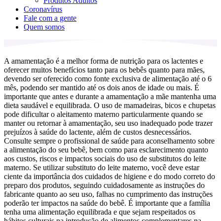
Produtos Adultos
Coronavírus
Fale com a gente
Quem somos
A amamentação é a melhor forma de nutrição para os lactentes e
oferecer muitos benefícios tanto para os bebês quanto para mães,
devendo ser oferecido como fonte exclusiva de alimentação até o 6
mês, podendo ser mantido até os dois anos de idade ou mais. É
importante que antes e durante a amamentação a mãe mantenha uma
dieta saudável e equilibrada. O uso de mamadeiras, bicos e chupetas
pode dificultar o aleitamento materno particularmente quando se
manter ou retornar à amamentação, seu uso inadequado pode trazer
prejuízos à saúde do lactente, além de custos desnecessários.
Consulte sempre o profissional de saúde para aconselhamento sobre
a alimentação do seu bebê, bem como para esclarecimento quanto
aos custos, riscos e impactos sociais do uso de substitutos do leite
materno. Se utilizar substituto do leite materno, você deve estar
ciente da importância dos cuidados de higiene e do modo correto do
preparo dos produtos, seguindo cuidadosamente as instruções do
fabricante quanto ao seu uso, falhas no cumprimento das instruções
poderão ter impactos na saúde do bebê. É importante que a família
tenha uma alimentação equilibrada e que sejam respeitados os
hábitos culturais na introdução de alimentos complementares na