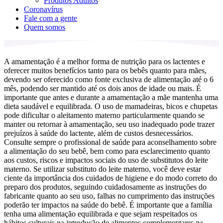
Produtos Adultos
Coronavírus
Fale com a gente
Quem somos
A amamentação é a melhor forma de nutrição para os lactentes e
oferecer muitos benefícios tanto para os bebês quanto para mães,
devendo ser oferecido como fonte exclusiva de alimentação até o 6
mês, podendo ser mantido até os dois anos de idade ou mais. É
importante que antes e durante a amamentação a mãe mantenha uma
dieta saudável e equilibrada. O uso de mamadeiras, bicos e chupetas
pode dificultar o aleitamento materno particularmente quando se
manter ou retornar à amamentação, seu uso inadequado pode trazer
prejuízos à saúde do lactente, além de custos desnecessários.
Consulte sempre o profissional de saúde para aconselhamento sobre
a alimentação do seu bebê, bem como para esclarecimento quanto
aos custos, riscos e impactos sociais do uso de substitutos do leite
materno. Se utilizar substituto do leite materno, você deve estar
ciente da importância dos cuidados de higiene e do modo correto do
preparo dos produtos, seguindo cuidadosamente as instruções do
fabricante quanto ao seu uso, falhas no cumprimento das instruções
poderão ter impactos na saúde do bebê. É importante que a família
tenha uma alimentação equilibrada e que sejam respeitados os
hábitos culturais na introdução de alimentos complementares na