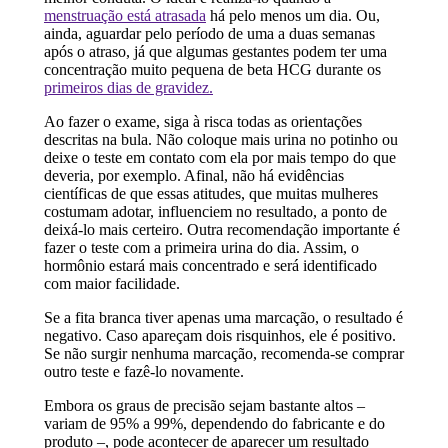
menstruação está atrasada
há pelo menos um dia. Ou,
ainda, aguardar pelo período de uma a duas semanas
após o atraso, já que algumas gestantes podem ter uma
concentração muito pequena de beta HCG durante os
primeiros dias de gravidez.
Ao fazer o exame, siga à risca todas as orientações
descritas na bula. Não coloque mais urina no potinho ou
deixe o teste em contato com ela por mais tempo do que
deveria, por exemplo. Afinal, não há evidências
científicas de que essas atitudes, que muitas mulheres
costumam adotar, influenciem no resultado, a ponto de
deixá-lo mais certeiro. Outra recomendação importante é
fazer o teste com a primeira urina do dia. Assim, o
hormônio estará mais concentrado e será identificado
com maior facilidade.
Se a fita branca tiver apenas uma marcação, o resultado é
negativo. Caso apareçam dois risquinhos, ele é positivo.
Se não surgir nenhuma marcação, recomenda-se comprar
outro teste e fazê-lo novamente.
Embora os graus de precisão sejam bastante altos –
variam de 95% a 99%, dependendo do fabricante e do
produto –, pode acontecer de aparecer um resultado