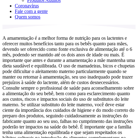
Produtos Adultos
Coronavírus
Fale com a gente
Quem somos
A amamentação é a melhor forma de nutrição para os lactentes e
oferecer muitos benefícios tanto para os bebês quanto para mães,
devendo ser oferecido como fonte exclusiva de alimentação até o 6
mês, podendo ser mantido até os dois anos de idade ou mais. É
importante que antes e durante a amamentação a mãe mantenha uma
dieta saudável e equilibrada. O uso de mamadeiras, bicos e chupetas
pode dificultar o aleitamento materno particularmente quando se
manter ou retornar à amamentação, seu uso inadequado pode trazer
prejuízos à saúde do lactente, além de custos desnecessários.
Consulte sempre o profissional de saúde para aconselhamento sobre
a alimentação do seu bebê, bem como para esclarecimento quanto
aos custos, riscos e impactos sociais do uso de substitutos do leite
materno. Se utilizar substituto do leite materno, você deve estar
ciente da importância dos cuidados de higiene e do modo correto do
preparo dos produtos, seguindo cuidadosamente as instruções do
fabricante quanto ao seu uso, falhas no cumprimento das instruções
poderão ter impactos na saúde do bebê. É importante que a família
tenha uma alimentação equilibrada e que sejam respeitados os
hábitos culturais na introdução de alimentos complementares na