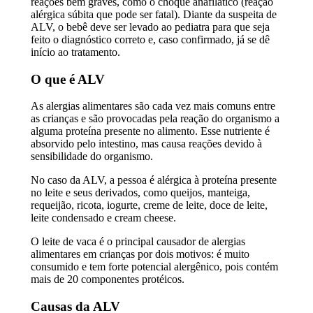
reações bem graves, como o choque anafilático (reação
alérgica súbita que pode ser fatal). Diante da suspeita de
ALV, o bebê deve ser levado ao pediatra para que seja
feito o diagnóstico correto e, caso confirmado, já se dê
início ao tratamento.
O que é ALV
As alergias alimentares são cada vez mais comuns entre
as crianças e são provocadas pela reação do organismo a
alguma proteína presente no alimento. Esse nutriente é
absorvido pelo intestino, mas causa reações devido à
sensibilidade do organismo.
No caso da ALV, a pessoa é alérgica à proteína presente
no leite e seus derivados, como queijos, manteiga,
requeijão, ricota, iogurte, creme de leite, doce de leite,
leite condensado e cream cheese.
O leite de vaca é o principal causador de alergias
alimentares em crianças por dois motivos: é muito
consumido e tem forte potencial alergênico, pois contém
mais de 20 componentes protéicos.
Causas da ALV