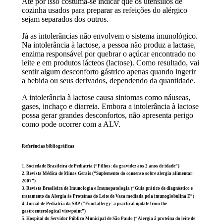
Até por isso costuma-se indicar que os utensílios de
cozinha usados para preparar as refeições do alérgico
sejam separados dos outros.
Já as intolerâncias não envolvem o sistema imunológico.
Na intolerância à lactose, a pessoa não produz a lactase,
enzima responsável por quebrar o açúcar encontrado no
leite e em produtos lácteos (lactose). Como resultado, vai
sentir algum desconforto gástrico apenas quando ingerir
a bebida ou seus derivados, dependendo da quantidade.
A intolerância à lactose causa sintomas como náuseas,
gases, inchaço e diarreia. Embora a intolerância à lactose
possa gerar grandes desconfortos, não apresenta perigo
como pode ocorrer com a ALV.
Referências bibliográficas
1. Sociedade Brasileira de Pediatria (“Filhos: da gravidez aos 2 anos de idade”)
2. Revista Médica de Minas Gerais (“Suplemento do consenso sobre alergia alimentar:
2007”)
3. Revista Brasileira de Imunologia e Imunopatologia (“Guia prático de diagnóstico e
tratamento da Alergia às Proteínas do Leite de Vaca mediada pela imunoglobulina E”)
4. Jornal de Pediatria da SBP (“Food allergy: a practical update from the
gastroenterological viewpoint”)
5. Hospital do Servidor Público Municipal de São Paulo (“Alergia à proteína do leite de