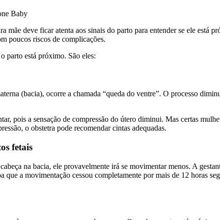
none Baby
 mãe deve ficar atenta aos sinais do parto para entender se ele está pr
om poucos riscos de complicações.
o parto está próximo. São eles:
terna (bacia), ocorre a chamada “queda do ventre”. O processo diminui
ntar, pois a sensação de compressão do útero diminui. Mas certas mulh
pressão, o obstetra pode recomendar cintas adequadas.
s fetais
 cabeça na bacia, ele provavelmente irá se movimentar menos. A gestan
eba que a movimentação cessou completamente por mais de 12 horas segui