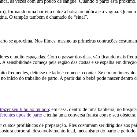
ca, às vezes com um pouco de sangue. Quando o parto está próximo, el
ro), formando uma barreira entre a bolsa amniótica e a vagina. Quando o
agina. O tampão também é chamado de “sinal”.
parto se aproxima. Nos filmes, mesmo as primeiras contrações costumam
lores e muito espaçadas. Com o passar dos dias, vão ficando mais frequ
. A sensibilidade começa pela região das costas e se espalha em direção 
to frequentes, deite-se de lado e comece a contar. Se em um intervalo
 no início do trabalho de parto. A partir daí o bebê pode nascer dentro
trazer seu filho ao mundo
: em casa, dentro de uma banheira, no hospita
ferentes tipos de parto
e tenha uma conversa franca com o seu obstetra.
r cursos profiláticos de preparação. Eles costumam ser dirigidos aos pa
, postura corporal, desenvolvimento fetal, mecanismo do parto e período