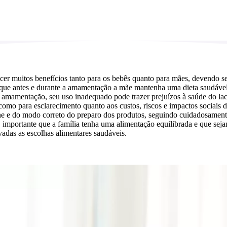
cer muitos benefícios tanto para os bebês quanto para mães, devendo se
 que antes e durante a amamentação a mãe mantenha uma dieta saudável 
 amamentação, seu uso inadequado pode trazer prejuízos à saúde do lact
 para esclarecimento quanto aos custos, riscos e impactos sociais do us
ne e do modo correto do preparo dos produtos, seguindo cuidadosamente 
importante que a família tenha uma alimentação equilibrada e que sejam
adas as escolhas alimentares saudáveis.