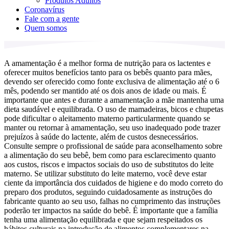
Produtos Adultos
Coronavírus
Fale com a gente
Quem somos
A amamentação é a melhor forma de nutrição para os lactentes e
oferecer muitos benefícios tanto para os bebês quanto para mães,
devendo ser oferecido como fonte exclusiva de alimentação até o 6
mês, podendo ser mantido até os dois anos de idade ou mais. É
importante que antes e durante a amamentação a mãe mantenha uma
dieta saudável e equilibrada. O uso de mamadeiras, bicos e chupetas
pode dificultar o aleitamento materno particularmente quando se
manter ou retornar à amamentação, seu uso inadequado pode trazer
prejuízos à saúde do lactente, além de custos desnecessários.
Consulte sempre o profissional de saúde para aconselhamento sobre
a alimentação do seu bebê, bem como para esclarecimento quanto
aos custos, riscos e impactos sociais do uso de substitutos do leite
materno. Se utilizar substituto do leite materno, você deve estar
ciente da importância dos cuidados de higiene e do modo correto do
preparo dos produtos, seguindo cuidadosamente as instruções do
fabricante quanto ao seu uso, falhas no cumprimento das instruções
poderão ter impactos na saúde do bebê. É importante que a família
tenha uma alimentação equilibrada e que sejam respeitados os
hábitos culturais na introdução de alimentos complementares na