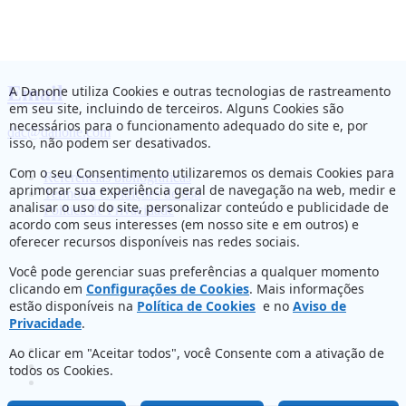
Email
A Danone utiliza Cookies e outras tecnologias de rastreamento
em seu site, incluindo de terceiros. Alguns Cookies são
necessários para o funcionamento adequado do site e, por
dac@danone.com
isso, não podem ser desativados.
Com o seu Consentimento utilizaremos os demais Cookies para
Referências bibliográficas
aprimorar sua experiência geral de navegação na web, medir e
Termos e Condições de uso
analisar o uso do site, personalizar conteúdo e publicidade de
Política de Privacidade
acordo com seus interesses (em nosso site e em outros) e
oferecer recursos disponíveis nas redes sociais.
Você pode gerenciar suas preferências a qualquer momento
clicando em
Configurações de Cookies
. Mais informações
estão disponíveis na
Política de Cookies
e no
Aviso de
Privacidade
.
Ao clicar em "Aceitar todos", você Consente com a ativação de
todos os Cookies.