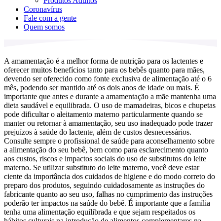
Produtos Adultos
Coronavírus
Fale com a gente
Quem somos
A amamentação é a melhor forma de nutrição para os lactentes e
oferecer muitos benefícios tanto para os bebês quanto para mães,
devendo ser oferecido como fonte exclusiva de alimentação até o 6
mês, podendo ser mantido até os dois anos de idade ou mais. É
importante que antes e durante a amamentação a mãe mantenha uma
dieta saudável e equilibrada. O uso de mamadeiras, bicos e chupetas
pode dificultar o aleitamento materno particularmente quando se
manter ou retornar à amamentação, seu uso inadequado pode trazer
prejuízos à saúde do lactente, além de custos desnecessários.
Consulte sempre o profissional de saúde para aconselhamento sobre
a alimentação do seu bebê, bem como para esclarecimento quanto
aos custos, riscos e impactos sociais do uso de substitutos do leite
materno. Se utilizar substituto do leite materno, você deve estar
ciente da importância dos cuidados de higiene e do modo correto do
preparo dos produtos, seguindo cuidadosamente as instruções do
fabricante quanto ao seu uso, falhas no cumprimento das instruções
poderão ter impactos na saúde do bebê. É importante que a família
tenha uma alimentação equilibrada e que sejam respeitados os
hábitos culturais na introdução de alimentos complementares na