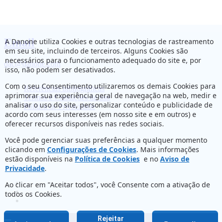
Email
A Danone utiliza Cookies e outras tecnologias de rastreamento
em seu site, incluindo de terceiros. Alguns Cookies são
necessários para o funcionamento adequado do site e, por
dac@danone.com
isso, não podem ser desativados.
Com o seu Consentimento utilizaremos os demais Cookies para
Referências bibliográficas
aprimorar sua experiência geral de navegação na web, medir e
Termos e Condições de uso
analisar o uso do site, personalizar conteúdo e publicidade de
Política de Privacidade
acordo com seus interesses (em nosso site e em outros) e
oferecer recursos disponíveis nas redes sociais.
Você pode gerenciar suas preferências a qualquer momento
clicando em
Configurações de Cookies
. Mais informações
estão disponíveis na
Política de Cookies
e no
Aviso de
Privacidade
.
Ao clicar em "Aceitar todos", você Consente com a ativação de
todos os Cookies.
Rejeitar