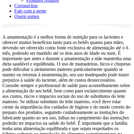
Produtos Adultos
Coronavírus
Fale com a gente
Quem somos
A amamentação é a melhor forma de nutrição para os lactentes e
oferecer muitos benefícios tanto para os bebês quanto para mães,
devendo ser oferecido como fonte exclusiva de alimentação até o 6
mês, podendo ser mantido até os dois anos de idade ou mais. É
importante que antes e durante a amamentação a mãe mantenha uma
dieta saudável e equilibrada. O uso de mamadeiras, bicos e chupetas
pode dificultar o aleitamento materno particularmente quando se
manter ou retornar à amamentação, seu uso inadequado pode trazer
prejuízos à saúde do lactente, além de custos desnecessários.
Consulte sempre o profissional de saúde para aconselhamento sobre
a alimentação do seu bebê, bem como para esclarecimento quanto
aos custos, riscos e impactos sociais do uso de substitutos do leite
materno. Se utilizar substituto do leite materno, você deve estar
ciente da importância dos cuidados de higiene e do modo correto do
preparo dos produtos, seguindo cuidadosamente as instruções do
fabricante quanto ao seu uso, falhas no cumprimento das instruções
poderão ter impactos na saúde do bebê. É importante que a família
tenha uma alimentação equilibrada e que sejam respeitados os
hábitos culturais na introdução de alimentos complementares na