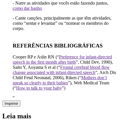
- Narre as atividades que vocês estão fazendo juntos,
como dar banho
- Cante canções, principalmente as que têm atividades,
como “sentar e levantar” ou “nomear os membros do
corpo.
REFERÊNCIAS BIBLIOGRÁFICAS
Cooper RP e Aslin RN (“
Preference for infant-directed
speech in the first month after birth
”, Child Dev, 1990),
Saito Y, Aoyama S et al (“
Frontal cerebral blood flow
change associated with infant-directed speech
”, Arch Dis
Child Fetal Neonatal, 2006), Riken (“
Mothers don’t
speak so clearly to their babies
”), Web Medical Team
(“
How to talk to your baby
”)
"
Imprimir
Leia mais