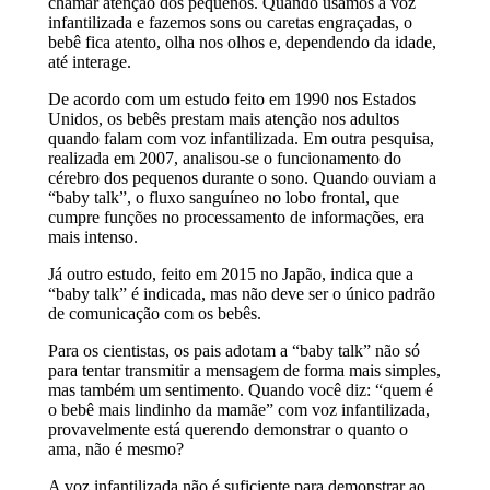
chamar atenção dos pequenos. Quando usamos a voz
infantilizada e fazemos sons ou caretas engraçadas, o
bebê fica atento, olha nos olhos e, dependendo da idade,
até interage.
De acordo com um estudo feito em 1990 nos Estados
Unidos, os bebês prestam mais atenção nos adultos
quando falam com voz infantilizada. Em outra pesquisa,
realizada em 2007, analisou-se o funcionamento do
cérebro dos pequenos durante o sono. Quando ouviam a
“baby talk”, o fluxo sanguíneo no lobo frontal, que
cumpre funções no processamento de informações, era
mais intenso.
Já outro estudo, feito em 2015 no Japão, indica que a
“baby talk” é indicada, mas não deve ser o único padrão
de comunicação com os bebês.
Para os cientistas, os pais adotam a “baby talk” não só
para tentar transmitir a mensagem de forma mais simples,
mas também um sentimento. Quando você diz: “quem é
o bebê mais lindinho da mamãe” com voz infantilizada,
provavelmente está querendo demonstrar o quanto o
ama, não é mesmo?
A voz infantilizada não é suficiente para demonstrar ao