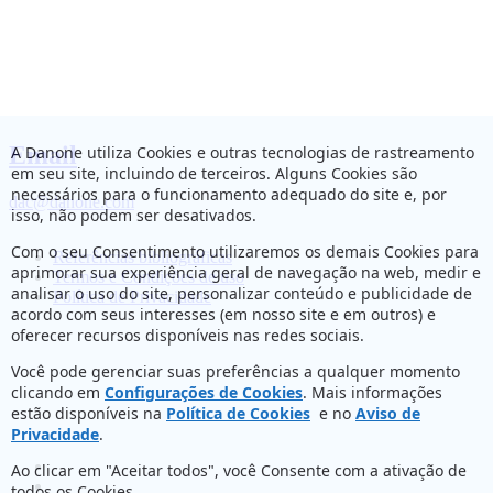
Email
A Danone utiliza Cookies e outras tecnologias de rastreamento
em seu site, incluindo de terceiros. Alguns Cookies são
necessários para o funcionamento adequado do site e, por
dac@danone.com
isso, não podem ser desativados.
Com o seu Consentimento utilizaremos os demais Cookies para
Referências bibliográficas
aprimorar sua experiência geral de navegação na web, medir e
Termos e Condições de uso
analisar o uso do site, personalizar conteúdo e publicidade de
Política de Privacidade
acordo com seus interesses (em nosso site e em outros) e
oferecer recursos disponíveis nas redes sociais.
Você pode gerenciar suas preferências a qualquer momento
clicando em
Configurações de Cookies
. Mais informações
estão disponíveis na
Política de Cookies
e no
Aviso de
Privacidade
.
Ao clicar em "Aceitar todos", você Consente com a ativação de
todos os Cookies.