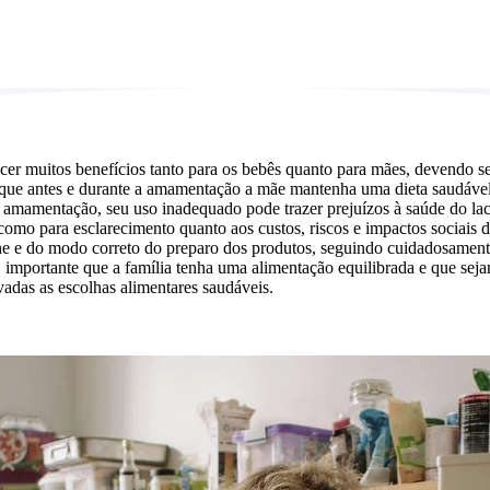
cer muitos benefícios tanto para os bebês quanto para mães, devendo se
 que antes e durante a amamentação a mãe mantenha uma dieta saudável 
 amamentação, seu uso inadequado pode trazer prejuízos à saúde do lact
 para esclarecimento quanto aos custos, riscos e impactos sociais do us
ne e do modo correto do preparo dos produtos, seguindo cuidadosamente 
importante que a família tenha uma alimentação equilibrada e que sejam
adas as escolhas alimentares saudáveis.