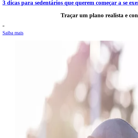
3 dicas para sedentários que querem começar a se exe
Traçar um plano realista e con
"
Saiba mais