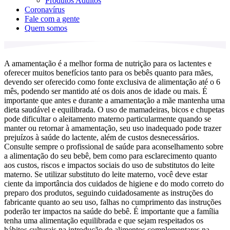
Produtos Adultos
Coronavírus
Fale com a gente
Quem somos
A amamentação é a melhor forma de nutrição para os lactentes e
oferecer muitos benefícios tanto para os bebês quanto para mães,
devendo ser oferecido como fonte exclusiva de alimentação até o 6
mês, podendo ser mantido até os dois anos de idade ou mais. É
importante que antes e durante a amamentação a mãe mantenha uma
dieta saudável e equilibrada. O uso de mamadeiras, bicos e chupetas
pode dificultar o aleitamento materno particularmente quando se
manter ou retornar à amamentação, seu uso inadequado pode trazer
prejuízos à saúde do lactente, além de custos desnecessários.
Consulte sempre o profissional de saúde para aconselhamento sobre
a alimentação do seu bebê, bem como para esclarecimento quanto
aos custos, riscos e impactos sociais do uso de substitutos do leite
materno. Se utilizar substituto do leite materno, você deve estar
ciente da importância dos cuidados de higiene e do modo correto do
preparo dos produtos, seguindo cuidadosamente as instruções do
fabricante quanto ao seu uso, falhas no cumprimento das instruções
poderão ter impactos na saúde do bebê. É importante que a família
tenha uma alimentação equilibrada e que sejam respeitados os
hábitos culturais na introdução de alimentos complementares na