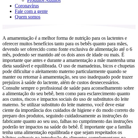
Produtos Adultos
Coronavírus
Fale com a gente
Quem somos
A amamentação é a melhor forma de nutrição para os lactentes e
oferecer muitos benefícios tanto para os bebês quanto para mães,
devendo ser oferecido como fonte exclusiva de alimentação até o 6
mês, podendo ser mantido até os dois anos de idade ou mais. É
importante que antes e durante a amamentação a mãe mantenha uma
dieta saudável e equilibrada. O uso de mamadeiras, bicos e chupetas
pode dificultar o aleitamento materno particularmente quando se
manter ou retornar à amamentação, seu uso inadequado pode trazer
prejuízos à saúde do lactente, além de custos desnecessários.
Consulte sempre o profissional de saúde para aconselhamento sobre
a alimentação do seu bebê, bem como para esclarecimento quanto
aos custos, riscos e impactos sociais do uso de substitutos do leite
materno. Se utilizar substituto do leite materno, você deve estar
ciente da importância dos cuidados de higiene e do modo correto do
preparo dos produtos, seguindo cuidadosamente as instruções do
fabricante quanto ao seu uso, falhas no cumprimento das instruções
poderão ter impactos na saúde do bebê. É importante que a família
tenha uma alimentação equilibrada e que sejam respeitados os
hábitos culturais na introdução de alimentos complementares na