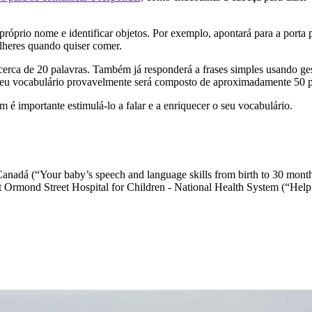
próprio nome e identificar objetos. Por exemplo, apontará para a porta 
alheres quando quiser comer.
erca de 20 palavras. Também já responderá a frases simples usando gest
seu vocabulário provavelmente será composto de aproximadamente 50 pal
é importante estimulá-lo a falar e a enriquecer o seu vocabulário.
Canadá (“Your baby’s speech and language skills from birth to 30 mont
mond Street Hospital for Children - National Health System (“Help y