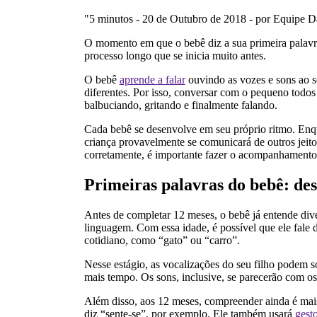
"5 minutos - 20 de Outubro de 2018 - por Equipe 
O momento em que o bebê diz a sua primeira palavra
processo longo que se inicia muito antes.
O bebê
aprende a falar
ouvindo as vozes e sons ao s
diferentes. Por isso, conversar com o pequeno todos
balbuciando, gritando e finalmente falando.
Cada bebê se desenvolve em seu próprio ritmo. Enqua
criança provavelmente se comunicará de outros jeito
corretamente, é importante fazer o acompanhamento
Primeiras palavras do bebê: de
Antes de completar 12 meses, o bebê já entende dive
linguagem. Com essa idade, é possível que ele fale 
cotidiano, como “gato” ou “carro”.
Nesse estágio, as vocalizações do seu filho podem s
mais tempo. Os sons, inclusive, se parecerão com os 
Além disso, aos 12 meses, compreender ainda é mais
diz “sente-se”, por exemplo. Ele também usará
gest