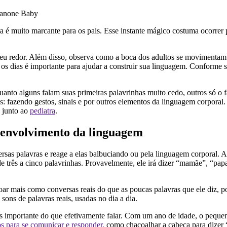
Danone Baby
 é muito marcante para os pais. Esse instante mágico costuma ocorrer p
eu redor. Além disso, observa como a boca dos adultos se movimentam e
 os dias é importante para ajudar a construir sua linguagem. Conforme s
nto alguns falam suas primeiras palavrinhas muito cedo, outros só o f
s: fazendo gestos, sinais e por outros elementos da linguagem corporal.
 junto ao
pediatra
.
senvolvimento da linguagem
rsas palavras e reage a elas balbuciando ou pela linguagem corporal. A 
de três a cinco palavrinhas. Provavelmente, ele irá dizer “mamãe”, “pap
oar mais como conversas reais do que as poucas palavras que ele diz, p
sons de palavras reais, usadas no dia a dia.
 importante do que efetivamente falar. Com um ano de idade, o pequen
os para se comunicar e responder,
como chacoalhar a cabeça para dizer “