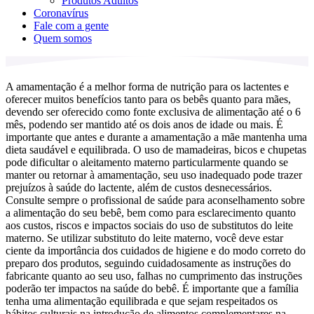
Produtos Adultos
Coronavírus
Fale com a gente
Quem somos
A amamentação é a melhor forma de nutrição para os lactentes e
oferecer muitos benefícios tanto para os bebês quanto para mães,
devendo ser oferecido como fonte exclusiva de alimentação até o 6
mês, podendo ser mantido até os dois anos de idade ou mais. É
importante que antes e durante a amamentação a mãe mantenha uma
dieta saudável e equilibrada. O uso de mamadeiras, bicos e chupetas
pode dificultar o aleitamento materno particularmente quando se
manter ou retornar à amamentação, seu uso inadequado pode trazer
prejuízos à saúde do lactente, além de custos desnecessários.
Consulte sempre o profissional de saúde para aconselhamento sobre
a alimentação do seu bebê, bem como para esclarecimento quanto
aos custos, riscos e impactos sociais do uso de substitutos do leite
materno. Se utilizar substituto do leite materno, você deve estar
ciente da importância dos cuidados de higiene e do modo correto do
preparo dos produtos, seguindo cuidadosamente as instruções do
fabricante quanto ao seu uso, falhas no cumprimento das instruções
poderão ter impactos na saúde do bebê. É importante que a família
tenha uma alimentação equilibrada e que sejam respeitados os
hábitos culturais na introdução de alimentos complementares na