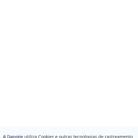
Email
A Danone utiliza Cookies e outras tecnologias de rastreamento