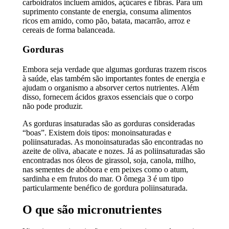
carboidratos incluem amidos, açúcares e fibras. Para um
suprimento constante de energia, consuma alimentos
ricos em amido, como pão, batata, macarrão, arroz e
cereais de forma balanceada.
Gorduras
Embora seja verdade que algumas gorduras trazem riscos
à saúde, elas também são importantes fontes de energia e
ajudam o organismo a absorver certos nutrientes. Além
disso, fornecem ácidos graxos essenciais que o corpo
não pode produzir.
As gorduras insaturadas são as gorduras consideradas
“boas”. Existem dois tipos: monoinsaturadas e
poliinsaturadas. As monoinsaturadas são encontradas no
azeite de oliva, abacate e nozes. Já as poliinsaturadas são
encontradas nos óleos de girassol, soja, canola, milho,
nas sementes de abóbora e em peixes como o atum,
sardinha e em frutos do mar. O ômega 3 é um tipo
particularmente benéfico de gordura poliinsaturada.
O que são micronutrientes