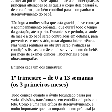
A divisão por trimestres ajuda a mãe a entender quais as
principais alterações pelas quais o corpo dela passará e,
de certa forma, também contribui para acompanhar o
desenvolvimento do bebê.
Tão logo a mulher saiba que está grávida, deve começar
o acompanhamento pré-natal, que durará todo o tempo
da gestação, até o parto. Durante esse período, a saúde
da mãe e a do bebê serão controladas em detalhes, para
prevenir e, se necessário, tratar alguma intercorrência.
Nas visitas regulares ao obstetra serão avaliadas as
condições físicas da mãe e o desenvolvimento do bebê,
por meio de exames clínicos, laboratoriais e pelas
ultrassonografias.
Entenda cada um dos trimestres:
1º trimestre – de 0 a 13 semanas
(os 3 primeiros meses)
Tudo começa quando o óvulo fecundado passa por
várias divisões, transforma-se em embrião e depois em
feto. Como é uma fase crítica do desenvolvimento, é
muito importante que o acompanhamento pré-natal já