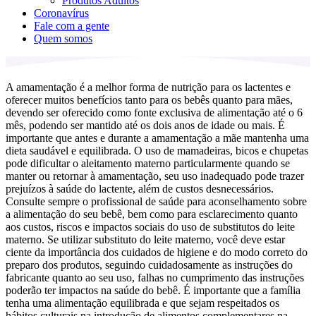
Produtos Adultos
Coronavírus
Fale com a gente
Quem somos
A amamentação é a melhor forma de nutrição para os lactentes e
oferecer muitos benefícios tanto para os bebês quanto para mães,
devendo ser oferecido como fonte exclusiva de alimentação até o 6
mês, podendo ser mantido até os dois anos de idade ou mais. É
importante que antes e durante a amamentação a mãe mantenha uma
dieta saudável e equilibrada. O uso de mamadeiras, bicos e chupetas
pode dificultar o aleitamento materno particularmente quando se
manter ou retornar à amamentação, seu uso inadequado pode trazer
prejuízos à saúde do lactente, além de custos desnecessários.
Consulte sempre o profissional de saúde para aconselhamento sobre
a alimentação do seu bebê, bem como para esclarecimento quanto
aos custos, riscos e impactos sociais do uso de substitutos do leite
materno. Se utilizar substituto do leite materno, você deve estar
ciente da importância dos cuidados de higiene e do modo correto do
preparo dos produtos, seguindo cuidadosamente as instruções do
fabricante quanto ao seu uso, falhas no cumprimento das instruções
poderão ter impactos na saúde do bebê. É importante que a família
tenha uma alimentação equilibrada e que sejam respeitados os
hábitos culturais na introdução de alimentos complementares na