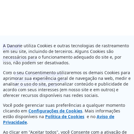
Email
A Danone utiliza Cookies e outras tecnologias de rastreamento
em seu site, incluindo de terceiros. Alguns Cookies são
necessários para o funcionamento adequado do site e, por
dac@danone.com
isso, não podem ser desativados.
Com o seu Consentimento utilizaremos os demais Cookies para
Referências bibliográficas
aprimorar sua experiência geral de navegação na web, medir e
Termos e Condições de uso
analisar o uso do site, personalizar conteúdo e publicidade de
Política de Privacidade
acordo com seus interesses (em nosso site e em outros) e
oferecer recursos disponíveis nas redes sociais.
Você pode gerenciar suas preferências a qualquer momento
clicando em
Configurações de Cookies
. Mais informações
estão disponíveis na
Política de Cookies
e no
Aviso de
Privacidade
.
Ao clicar em "Aceitar todos", você Consente com a ativação de