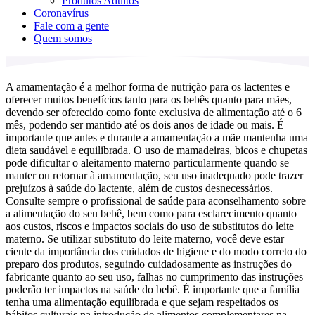
Produtos Adultos
Coronavírus
Fale com a gente
Quem somos
A amamentação é a melhor forma de nutrição para os lactentes e
oferecer muitos benefícios tanto para os bebês quanto para mães,
devendo ser oferecido como fonte exclusiva de alimentação até o 6
mês, podendo ser mantido até os dois anos de idade ou mais. É
importante que antes e durante a amamentação a mãe mantenha uma
dieta saudável e equilibrada. O uso de mamadeiras, bicos e chupetas
pode dificultar o aleitamento materno particularmente quando se
manter ou retornar à amamentação, seu uso inadequado pode trazer
prejuízos à saúde do lactente, além de custos desnecessários.
Consulte sempre o profissional de saúde para aconselhamento sobre
a alimentação do seu bebê, bem como para esclarecimento quanto
aos custos, riscos e impactos sociais do uso de substitutos do leite
materno. Se utilizar substituto do leite materno, você deve estar
ciente da importância dos cuidados de higiene e do modo correto do
preparo dos produtos, seguindo cuidadosamente as instruções do
fabricante quanto ao seu uso, falhas no cumprimento das instruções
poderão ter impactos na saúde do bebê. É importante que a família
tenha uma alimentação equilibrada e que sejam respeitados os
hábitos culturais na introdução de alimentos complementares na