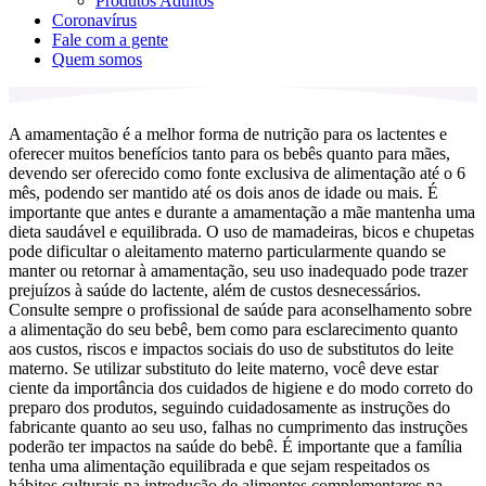
Produtos Adultos
Coronavírus
Fale com a gente
Quem somos
A amamentação é a melhor forma de nutrição para os lactentes e
oferecer muitos benefícios tanto para os bebês quanto para mães,
devendo ser oferecido como fonte exclusiva de alimentação até o 6
mês, podendo ser mantido até os dois anos de idade ou mais. É
importante que antes e durante a amamentação a mãe mantenha uma
dieta saudável e equilibrada. O uso de mamadeiras, bicos e chupetas
pode dificultar o aleitamento materno particularmente quando se
manter ou retornar à amamentação, seu uso inadequado pode trazer
prejuízos à saúde do lactente, além de custos desnecessários.
Consulte sempre o profissional de saúde para aconselhamento sobre
a alimentação do seu bebê, bem como para esclarecimento quanto
aos custos, riscos e impactos sociais do uso de substitutos do leite
materno. Se utilizar substituto do leite materno, você deve estar
ciente da importância dos cuidados de higiene e do modo correto do
preparo dos produtos, seguindo cuidadosamente as instruções do
fabricante quanto ao seu uso, falhas no cumprimento das instruções
poderão ter impactos na saúde do bebê. É importante que a família
tenha uma alimentação equilibrada e que sejam respeitados os
hábitos culturais na introdução de alimentos complementares na