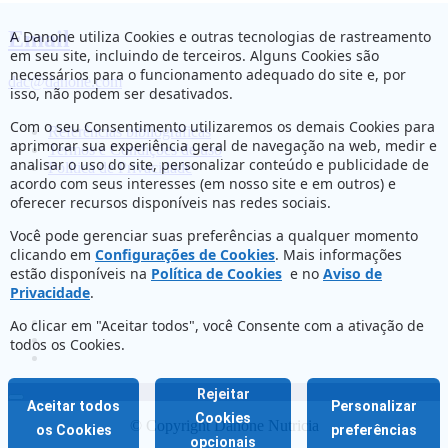
Email
A Danone utiliza Cookies e outras tecnologias de rastreamento
em seu site, incluindo de terceiros. Alguns Cookies são
necessários para o funcionamento adequado do site e, por
dac@danone.com
isso, não podem ser desativados.
Com o seu Consentimento utilizaremos os demais Cookies para
Referências bibliográficas
aprimorar sua experiência geral de navegação na web, medir e
Termos e Condições de uso
analisar o uso do site, personalizar conteúdo e publicidade de
Política de Privacidade
acordo com seus interesses (em nosso site e em outros) e
oferecer recursos disponíveis nas redes sociais.
Você pode gerenciar suas preferências a qualquer momento
clicando em
Configurações de Cookies
. Mais informações
estão disponíveis na
Política de Cookies
e no
Aviso de
Privacidade
.
Ao clicar em "Aceitar todos", você Consente com a ativação de
todos os Cookies.
Rejeitar
Aceitar todos
Personalizar
Cookies
© Copyright Danone Nutricia
os Cookies
preferências
opcionais