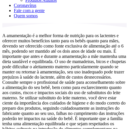
Produtos Adultos
Coronavírus
Fale com a gente
Quem somos
A amamentação é a melhor forma de nutrição para os lactentes e
oferecer muitos benefícios tanto para os bebês quanto para mães,
devendo ser oferecido como fonte exclusiva de alimentação até o 6
mês, podendo ser mantido até os dois anos de idade ou mais. É
importante que antes e durante a amamentação a mãe mantenha uma
dieta saudável e equilibrada. O uso de mamadeiras, bicos e chupetas
pode dificultar o aleitamento materno particularmente quando se
manter ou retornar à amamentação, seu uso inadequado pode trazer
prejuízos à saúde do lactente, além de custos desnecessários.
Consulte sempre o profissional de saúde para aconselhamento sobre
a alimentação do seu bebê, bem como para esclarecimento quanto
aos custos, riscos e impactos sociais do uso de substitutos do leite
materno. Se utilizar substituto do leite materno, você deve estar
ciente da importância dos cuidados de higiene e do modo correto do
preparo dos produtos, seguindo cuidadosamente as instruções do
fabricante quanto ao seu uso, falhas no cumprimento das instruções
poderão ter impactos na saúde do bebê. É importante que a família
tenha uma alimentação equilibrada e que sejam respeitados os
hábitos culturais na introdução de alimentos complementares na