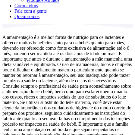
Produtos Adultos
Coronavírus
Fale com a gente
Quem somos
A amamentação é a melhor forma de nutrição para os lactentes e
oferecer muitos benefícios tanto para os bebês quanto para mães,
devendo ser oferecido como fonte exclusiva de alimentação até o 6
mês, podendo ser mantido até os dois anos de idade ou mais. É
importante que antes e durante a amamentação a mãe mantenha uma
dieta saudável e equilibrada. O uso de mamadeiras, bicos e chupetas
pode dificultar o aleitamento materno particularmente quando se
manter ou retornar à amamentação, seu uso inadequado pode trazer
prejuízos à saúde do lactente, além de custos desnecessários.
Consulte sempre o profissional de saúde para aconselhamento sobre
a alimentação do seu bebê, bem como para esclarecimento quanto
aos custos, riscos e impactos sociais do uso de substitutos do leite
materno. Se utilizar substituto do leite materno, você deve estar
ciente da importância dos cuidados de higiene e do modo correto do
preparo dos produtos, seguindo cuidadosamente as instruções do
fabricante quanto ao seu uso, falhas no cumprimento das instruções
poderão ter impactos na saúde do bebê. É importante que a família
tenha uma alimentação equilibrada e que sejam respeitados os
hábitos culturais na introdução de alimentos complementares na