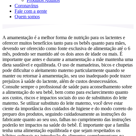
Produtos Adultos
Coronavírus
Fale com a gente
Quem somos
A amamentação é a melhor forma de nutrição para os lactentes e
oferecer muitos benefícios tanto para os bebês quanto para mães,
devendo ser oferecido como fonte exclusiva de alimentação até o 6
mês, podendo ser mantido até os dois anos de idade ou mais. É
importante que antes e durante a amamentação a mãe mantenha uma
dieta saudável e equilibrada. O uso de mamadeiras, bicos e chupetas
pode dificultar o aleitamento materno particularmente quando se
manter ou retornar à amamentação, seu uso inadequado pode trazer
prejuízos à saúde do lactente, além de custos desnecessários.
Consulte sempre o profissional de saúde para aconselhamento sobre
a alimentação do seu bebê, bem como para esclarecimento quanto
aos custos, riscos e impactos sociais do uso de substitutos do leite
materno. Se utilizar substituto do leite materno, você deve estar
ciente da importância dos cuidados de higiene e do modo correto do
preparo dos produtos, seguindo cuidadosamente as instruções do
fabricante quanto ao seu uso, falhas no cumprimento das instruções
poderão ter impactos na saúde do bebê. É importante que a família
tenha uma alimentação equilibrada e que sejam respeitados os
hábitos culturais na introdução de alimentos complementares na