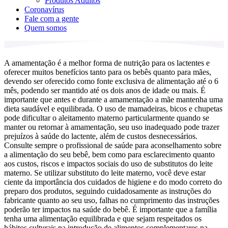
Produtos Adultos
Coronavírus
Fale com a gente
Quem somos
A amamentação é a melhor forma de nutrição para os lactentes e
oferecer muitos benefícios tanto para os bebês quanto para mães,
devendo ser oferecido como fonte exclusiva de alimentação até o 6
mês, podendo ser mantido até os dois anos de idade ou mais. É
importante que antes e durante a amamentação a mãe mantenha uma
dieta saudável e equilibrada. O uso de mamadeiras, bicos e chupetas
pode dificultar o aleitamento materno particularmente quando se
manter ou retornar à amamentação, seu uso inadequado pode trazer
prejuízos à saúde do lactente, além de custos desnecessários.
Consulte sempre o profissional de saúde para aconselhamento sobre
a alimentação do seu bebê, bem como para esclarecimento quanto
aos custos, riscos e impactos sociais do uso de substitutos do leite
materno. Se utilizar substituto do leite materno, você deve estar
ciente da importância dos cuidados de higiene e do modo correto do
preparo dos produtos, seguindo cuidadosamente as instruções do
fabricante quanto ao seu uso, falhas no cumprimento das instruções
poderão ter impactos na saúde do bebê. É importante que a família
tenha uma alimentação equilibrada e que sejam respeitados os
hábitos culturais na introdução de alimentos complementares na