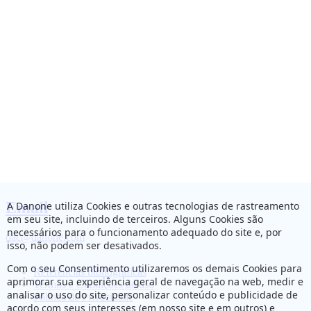
Email
A Danone utiliza Cookies e outras tecnologias de rastreamento
em seu site, incluindo de terceiros. Alguns Cookies são
necessários para o funcionamento adequado do site e, por
dac@danone.com
isso, não podem ser desativados.
Com o seu Consentimento utilizaremos os demais Cookies para
Referências bibliográficas
aprimorar sua experiência geral de navegação na web, medir e
Termos e Condições de uso
analisar o uso do site, personalizar conteúdo e publicidade de
Política de Privacidade
acordo com seus interesses (em nosso site e em outros) e