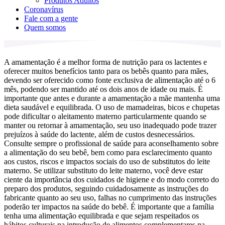
Produtos Adultos
Coronavírus
Fale com a gente
Quem somos
A amamentação é a melhor forma de nutrição para os lactentes e
oferecer muitos benefícios tanto para os bebês quanto para mães,
devendo ser oferecido como fonte exclusiva de alimentação até o 6
mês, podendo ser mantido até os dois anos de idade ou mais. É
importante que antes e durante a amamentação a mãe mantenha uma
dieta saudável e equilibrada. O uso de mamadeiras, bicos e chupetas
pode dificultar o aleitamento materno particularmente quando se
manter ou retornar à amamentação, seu uso inadequado pode trazer
prejuízos à saúde do lactente, além de custos desnecessários.
Consulte sempre o profissional de saúde para aconselhamento sobre
a alimentação do seu bebê, bem como para esclarecimento quanto
aos custos, riscos e impactos sociais do uso de substitutos do leite
materno. Se utilizar substituto do leite materno, você deve estar
ciente da importância dos cuidados de higiene e do modo correto do
preparo dos produtos, seguindo cuidadosamente as instruções do
fabricante quanto ao seu uso, falhas no cumprimento das instruções
poderão ter impactos na saúde do bebê. É importante que a família
tenha uma alimentação equilibrada e que sejam respeitados os
hábitos culturais na introdução de alimentos complementares na