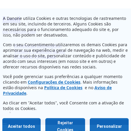
Email
A Danone utiliza Cookies e outras tecnologias de rastreamento
em seu site, incluindo de terceiros. Alguns Cookies são
necessários para o funcionamento adequado do site e, por
dac@danone.com
isso, não podem ser desativados.
Com o seu Consentimento utilizaremos os demais Cookies para
Referências bibliográficas
aprimorar sua experiência geral de navegação na web, medir e
Termos e Condições de uso
analisar o uso do site, personalizar conteúdo e publicidade de
Política de Privacidade
acordo com seus interesses (em nosso site e em outros) e
oferecer recursos disponíveis nas redes sociais.
Você pode gerenciar suas preferências a qualquer momento
clicando em
Configurações de Cookies
. Mais informações
estão disponíveis na
Política de Cookies
e no
Aviso de
Privacidade
.
Ao clicar em "Aceitar todos", você Consente com a ativação de
todos os Cookies.
Rejeitar
Aceitar todos
Personalizar
Cookies