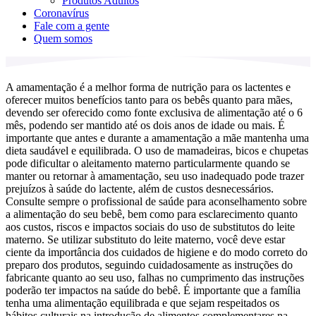
Produtos Adultos
Coronavírus
Fale com a gente
Quem somos
A amamentação é a melhor forma de nutrição para os lactentes e
oferecer muitos benefícios tanto para os bebês quanto para mães,
devendo ser oferecido como fonte exclusiva de alimentação até o 6
mês, podendo ser mantido até os dois anos de idade ou mais. É
importante que antes e durante a amamentação a mãe mantenha uma
dieta saudável e equilibrada. O uso de mamadeiras, bicos e chupetas
pode dificultar o aleitamento materno particularmente quando se
manter ou retornar à amamentação, seu uso inadequado pode trazer
prejuízos à saúde do lactente, além de custos desnecessários.
Consulte sempre o profissional de saúde para aconselhamento sobre
a alimentação do seu bebê, bem como para esclarecimento quanto
aos custos, riscos e impactos sociais do uso de substitutos do leite
materno. Se utilizar substituto do leite materno, você deve estar
ciente da importância dos cuidados de higiene e do modo correto do
preparo dos produtos, seguindo cuidadosamente as instruções do
fabricante quanto ao seu uso, falhas no cumprimento das instruções
poderão ter impactos na saúde do bebê. É importante que a família
tenha uma alimentação equilibrada e que sejam respeitados os
hábitos culturais na introdução de alimentos complementares na