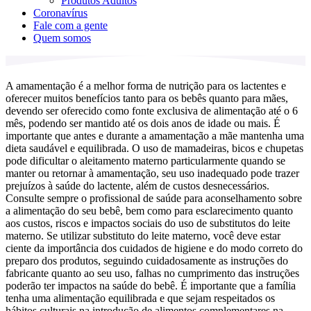
Produtos Adultos
Coronavírus
Fale com a gente
Quem somos
A amamentação é a melhor forma de nutrição para os lactentes e
oferecer muitos benefícios tanto para os bebês quanto para mães,
devendo ser oferecido como fonte exclusiva de alimentação até o 6
mês, podendo ser mantido até os dois anos de idade ou mais. É
importante que antes e durante a amamentação a mãe mantenha uma
dieta saudável e equilibrada. O uso de mamadeiras, bicos e chupetas
pode dificultar o aleitamento materno particularmente quando se
manter ou retornar à amamentação, seu uso inadequado pode trazer
prejuízos à saúde do lactente, além de custos desnecessários.
Consulte sempre o profissional de saúde para aconselhamento sobre
a alimentação do seu bebê, bem como para esclarecimento quanto
aos custos, riscos e impactos sociais do uso de substitutos do leite
materno. Se utilizar substituto do leite materno, você deve estar
ciente da importância dos cuidados de higiene e do modo correto do
preparo dos produtos, seguindo cuidadosamente as instruções do
fabricante quanto ao seu uso, falhas no cumprimento das instruções
poderão ter impactos na saúde do bebê. É importante que a família
tenha uma alimentação equilibrada e que sejam respeitados os
hábitos culturais na introdução de alimentos complementares na