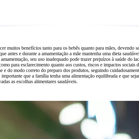
cer muitos benefícios tanto para os bebês quanto para mães, devendo se
 que antes e durante a amamentação a mãe mantenha uma dieta saudável 
 amamentação, seu uso inadequado pode trazer prejuízos à saúde do lact
 para esclarecimento quanto aos custos, riscos e impactos sociais do us
ne e do modo correto do preparo dos produtos, seguindo cuidadosamente 
importante que a família tenha uma alimentação equilibrada e que sejam
adas as escolhas alimentares saudáveis.