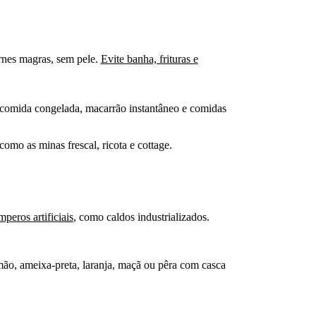
arnes magras, sem pele.
Evite banha, frituras e
a, comida congelada, macarrão instantâneo e comidas
omo as minas frescal, ricota e cottage.
.
mperos artificiais
, como caldos industrializados.
amão, ameixa-preta, laranja, maçã ou pêra com casca