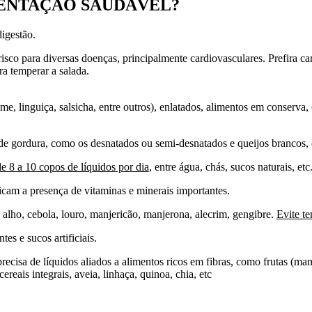
ENTAÇÃO SAUDÁVEL?
digestão.
isco para diversas doenças, principalmente cardiovasculares. Prefira c
a temperar a salada.
me, linguiça, salsicha, entre outros), enlatados, alimentos em conserv
 de gordura, como os desnatados ou semi-desnatados e queijos brancos, c
e 8 a 10 copos de líquidos por dia
, entre água, chás, sucos naturais, etc
icam a presença de vitaminas e minerais importantes.
alho, cebola, louro, manjericão, manjerona, alecrim, gengibre.
Evite te
tes e sucos artificiais.
recisa de líquidos aliados a alimentos ricos em fibras, como frutas (m
ereais integrais, aveia, linhaça, quinoa, chia, etc