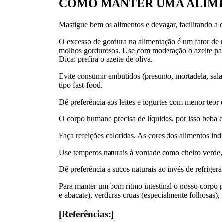
COMO MANTER UMA ALIM
Mastigue bem os alimentos
e devagar, facilitando a 
O excesso de gordura na alimentação é um fator de r
molhos gordurosos
. Use com moderação o azeite par
Dica: prefira o azeite de oliva.
Evite consumir embutidos (presunto, mortadela, sala
tipo fast-food.
Dê preferência aos leites e iogurtes com menor teor
O corpo humano precisa de líquidos, por isso
beba d
Faça refeições coloridas
. As cores dos alimentos ind
Use temperos naturais
à vontade como cheiro verde, 
Dê preferência a sucos naturais ao invés de refrigeran
Para manter um bom ritmo intestinal o nosso corpo p
e abacate), verduras cruas (especialmente folhosas), c
[Referências:]