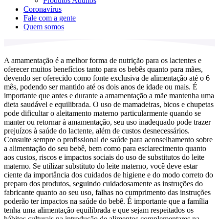
Produtos Adultos
Coronavírus
Fale com a gente
Quem somos
A amamentação é a melhor forma de nutrição para os lactentes e
oferecer muitos benefícios tanto para os bebês quanto para mães,
devendo ser oferecido como fonte exclusiva de alimentação até o 6
mês, podendo ser mantido até os dois anos de idade ou mais. É
importante que antes e durante a amamentação a mãe mantenha uma
dieta saudável e equilibrada. O uso de mamadeiras, bicos e chupetas
pode dificultar o aleitamento materno particularmente quando se
manter ou retornar à amamentação, seu uso inadequado pode trazer
prejuízos à saúde do lactente, além de custos desnecessários.
Consulte sempre o profissional de saúde para aconselhamento sobre
a alimentação do seu bebê, bem como para esclarecimento quanto
aos custos, riscos e impactos sociais do uso de substitutos do leite
materno. Se utilizar substituto do leite materno, você deve estar
ciente da importância dos cuidados de higiene e do modo correto do
preparo dos produtos, seguindo cuidadosamente as instruções do
fabricante quanto ao seu uso, falhas no cumprimento das instruções
poderão ter impactos na saúde do bebê. É importante que a família
tenha uma alimentação equilibrada e que sejam respeitados os
hábitos culturais na introdução de alimentos complementares na