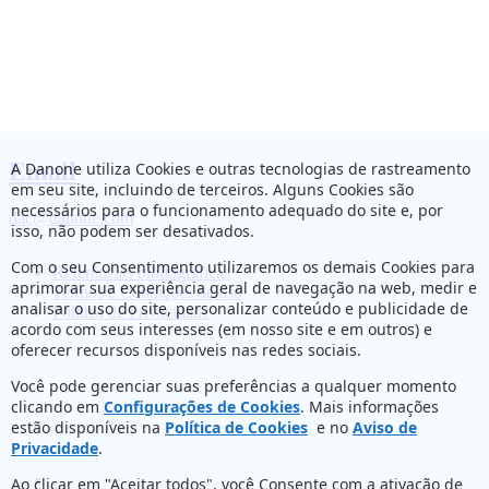
Email
A Danone utiliza Cookies e outras tecnologias de rastreamento
em seu site, incluindo de terceiros. Alguns Cookies são
necessários para o funcionamento adequado do site e, por
dac@danone.com
isso, não podem ser desativados.
Com o seu Consentimento utilizaremos os demais Cookies para
Referências bibliográficas
aprimorar sua experiência geral de navegação na web, medir e
Termos e Condições de uso
analisar o uso do site, personalizar conteúdo e publicidade de
Política de Privacidade
acordo com seus interesses (em nosso site e em outros) e
oferecer recursos disponíveis nas redes sociais.
Você pode gerenciar suas preferências a qualquer momento
clicando em
Configurações de Cookies
. Mais informações
estão disponíveis na
Política de Cookies
e no
Aviso de
Privacidade
.
Ao clicar em "Aceitar todos", você Consente com a ativação de