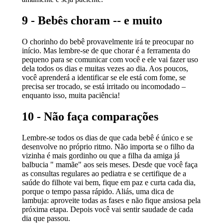
9 - Bebês choram -- e muito
O chorinho do bebê provavelmente irá te preocupar no
início. Mas lembre-se de que chorar é a ferramenta do
pequeno para se comunicar com você e ele vai fazer uso
dela todos os dias e muitas vezes ao dia. Aos poucos,
você aprenderá a identificar se ele está com fome, se
precisa ser trocado, se está irritado ou incomodado –
enquanto isso, muita paciência!
10 - Não faça comparações
Lembre-se todos os dias de que cada bebê é único e se
desenvolve no próprio ritmo. Não importa se o filho da
vizinha é mais gordinho ou que a filha da amiga já
balbucia " mamãe" aos seis meses. Desde que você faça
as consultas regulares ao pediatra e se certifique de a
saúde do filhote vai bem, fique em paz e curta cada dia,
porque o tempo passa rápido. Aliás, uma dica de
lambuja: aproveite todas as fases e não fique ansiosa pela
próxima etapa. Depois você vai sentir saudade de cada
dia que passou.