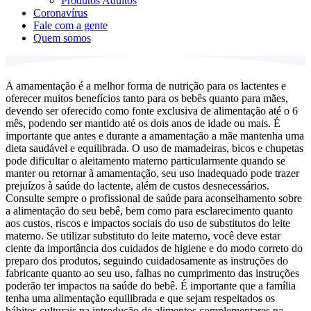
Produtos Adultos
Coronavírus
Fale com a gente
Quem somos
A amamentação é a melhor forma de nutrição para os lactentes e
oferecer muitos benefícios tanto para os bebês quanto para mães,
devendo ser oferecido como fonte exclusiva de alimentação até o 6
mês, podendo ser mantido até os dois anos de idade ou mais. É
importante que antes e durante a amamentação a mãe mantenha uma
dieta saudável e equilibrada. O uso de mamadeiras, bicos e chupetas
pode dificultar o aleitamento materno particularmente quando se
manter ou retornar à amamentação, seu uso inadequado pode trazer
prejuízos à saúde do lactente, além de custos desnecessários.
Consulte sempre o profissional de saúde para aconselhamento sobre
a alimentação do seu bebê, bem como para esclarecimento quanto
aos custos, riscos e impactos sociais do uso de substitutos do leite
materno. Se utilizar substituto do leite materno, você deve estar
ciente da importância dos cuidados de higiene e do modo correto do
preparo dos produtos, seguindo cuidadosamente as instruções do
fabricante quanto ao seu uso, falhas no cumprimento das instruções
poderão ter impactos na saúde do bebê. É importante que a família
tenha uma alimentação equilibrada e que sejam respeitados os
hábitos culturais na introdução de alimentos complementares na