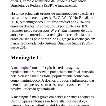
oficiais, como o Ministério da Saúde e a Sociedade
Brasileira de Pediatria (SBP), é fundamental.
Há cinco principais grupos de meningococos (bactérias)
causadores da meningite: A, B, C, W e Y. No Brasil, em
2016, o meningococo C foi responsável por 70% dos
casos da doença. O sorogrupo B por 20%, e os 10%
restantes pelos sorogrupos W e Y. Em menores de dois
anos, vem ocorrendo uma redução da recorrência dos
casos causados pelo sorogrupo C, graças à vacinação em
massa promovida pelo Sistema Único de Saúde (SUS)
desde 2010.
Meningite C
A
meningite
é uma infecção bacteriana aguda,
rapidamente progressiva e potencialmente fatal, causada
pela Neisseria meningitidis, popularmente conhecida
como meningococo. A doença provoca a inflamação das
membranas que revestem o sistema nervoso central e
possível infecção generalizada.
A meningite é mais grave em bebês e crianças pequenas.
Os principais sintomas são febre alta, dor de cabeça
intensa, náuseas, vômitos, rigidez de nuca e, às vezes,