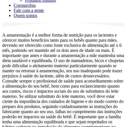
Produtos Adultos
Coronavírus
Fale com a gente
Quem somos
A amamentação é a melhor forma de nutrição para os lactentes e
oferecer muitos benefícios tanto para os bebês quanto para mães,
devendo ser oferecido como fonte exclusiva de alimentação até o 6
mês, podendo ser mantido até os dois anos de idade ou mais. É
importante que antes e durante a amamentação a mãe mantenha uma
dieta saudável e equilibrada. O uso de mamadeiras, bicos e chupetas
pode dificultar o aleitamento materno particularmente quando se
manter ou retornar à amamentação, seu uso inadequado pode trazer
prejuízos à saúde do lactente, além de custos desnecessários.
Consulte sempre o profissional de saúde para aconselhamento sobre
a alimentação do seu bebê, bem como para esclarecimento quanto
aos custos, riscos e impactos sociais do uso de substitutos do leite
materno. Se utilizar substituto do leite materno, você deve estar
ciente da importância dos cuidados de higiene e do modo correto do
preparo dos produtos, seguindo cuidadosamente as instruções do
fabricante quanto ao seu uso, falhas no cumprimento das instruções
poderão ter impactos na saúde do bebê. É importante que a família
tenha uma alimentação equilibrada e que sejam respeitados os
hábitos culturais na introdução de alimentos complementares na