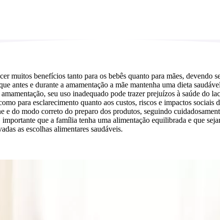
cer muitos benefícios tanto para os bebês quanto para mães, devendo se
 que antes e durante a amamentação a mãe mantenha uma dieta saudável 
 amamentação, seu uso inadequado pode trazer prejuízos à saúde do lact
 para esclarecimento quanto aos custos, riscos e impactos sociais do us
ne e do modo correto do preparo dos produtos, seguindo cuidadosamente 
importante que a família tenha uma alimentação equilibrada e que sejam
adas as escolhas alimentares saudáveis.