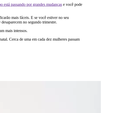
po está passando por grandes mudanças
e você pode
arão mais fáceis. E se você estiver no seu
te desaparecem no segundo trimestre.
am mais intensos.
é-natal. Cerca de uma em cada dez mulheres passam