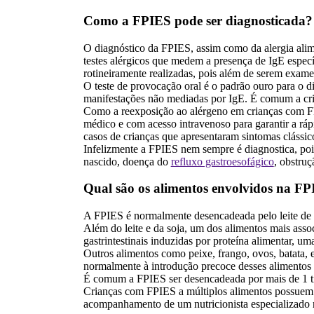
Como a FPIES pode ser diagnosticada?
O diagnóstico da FPIES, assim como da alergia alimen
testes alérgicos que medem a presença de IgE espec
rotineiramente realizadas, pois além de serem exame
O teste de provocação oral é o padrão ouro para o 
manifestações não mediadas por IgE. É comum a cri
Como a reexposição ao alérgeno em crianças com FP
médico e com acesso intravenoso para garantir a rá
casos de crianças que apresentaram sintomas clássic
Infelizmente a FPIES nem sempre é diagnostica, pois
nascido, doença do
refluxo gastroesofágico
, obstruç
Qual são os alimentos envolvidos na F
A FPIES é normalmente desencadeada pelo leite de v
Além do leite e da soja, um dos alimentos mais ass
gastrintestinais induzidas por proteína alimentar, u
Outros alimentos como peixe, frango, ovos, batata, e
normalmente à introdução precoce desses alimentos 
É comum a FPIES ser desencadeada por mais de 1 tip
Crianças com FPIES a múltiplos alimentos possuem ma
acompanhamento de um nutricionista especializado 