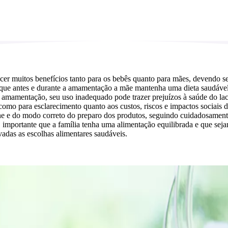
cer muitos benefícios tanto para os bebês quanto para mães, devendo se
 que antes e durante a amamentação a mãe mantenha uma dieta saudável 
 amamentação, seu uso inadequado pode trazer prejuízos à saúde do lact
 para esclarecimento quanto aos custos, riscos e impactos sociais do us
ne e do modo correto do preparo dos produtos, seguindo cuidadosamente 
importante que a família tenha uma alimentação equilibrada e que sejam
adas as escolhas alimentares saudáveis.