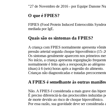
"27 de Novembro de 2016 - por Equipe Danone Nu
O que é FPIES?
FIPIES (Food Protein Induced Enterocolitis Syndrome
mediada por IgE.
Quais são os sintomas da FPIES?
A criança com FPIES normalmente apresenta vômitos r
pressão arterial seguida choque hipovolêmico (15–2
Os sintomas geralmente aparecem nos primeiros mese
No início, a criança apresenta regurgitação frequen
normalmente é feito após a reexposição ao alérgeno
(duas) à 6 (seis) horas após a ingestão do alimento.
Crianças não diagnosticadas e tratadas precocement
A FPIES é semelhante às outras manifesta
Não. A FPIES é considerada a mais grave das hiperse
É preciso diferenciá-la das proctocolites induzidas p
de morte devido ao risco de choque hipovolêmico.
Por essa razão, sua gravidade deve ser considerada a