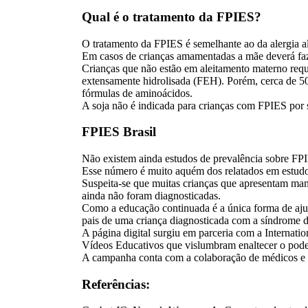
Qual é o tratamento da FPIES?
O tratamento da FPIES é semelhante ao da alergia ali
Em casos de crianças amamentadas a mãe deverá faz
Crianças que não estão em aleitamento materno reque
extensamente hidrolisada (FEH). Porém, cerca de 5
fórmulas de aminoácidos.
A soja não é indicada para crianças com FPIES por
FPIES Brasil
Não existem ainda estudos de prevalência sobre FPIE
Esse número é muito aquém dos relatados em estudos 
Suspeita-se que muitas crianças que apresentam man
ainda não foram diagnosticadas.
Como a educação continuada é a única forma de aj
pais de uma criança diagnosticada com a síndrome da
A página digital surgiu em parceria com a Internatio
Vídeos Educativos que vislumbram enaltecer o poder
A campanha conta com a colaboração de médicos e nu
Referências: