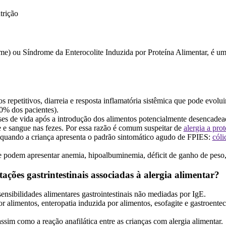
trição
) ou Síndrome da Enterocolite Induzida por Proteína Alimentar, é uma 
epetitivos, diarreia e resposta inflamatória sistêmica que pode evolui
0% dos pacientes).
s de vida após a introdução dos alimentos potencialmente desencadeado
te e sangue nas fezes. Por essa razão é comum suspeitar de
alergia a prot
 quando a criança apresenta o padrão sintomático agudo de FPIES:
cóli
e podem apresentar anemia, hipoalbuminemia, déficit de ganho de peso
ções gastrintestinais associadas à alergia alimentar?
nsibilidades alimentares gastrointestinais não mediadas por IgE.
or alimentos, enteropatia induzida por alimentos, esofagite e gastroentec
ssim como a reação anafilática entre as crianças com alergia alimentar.