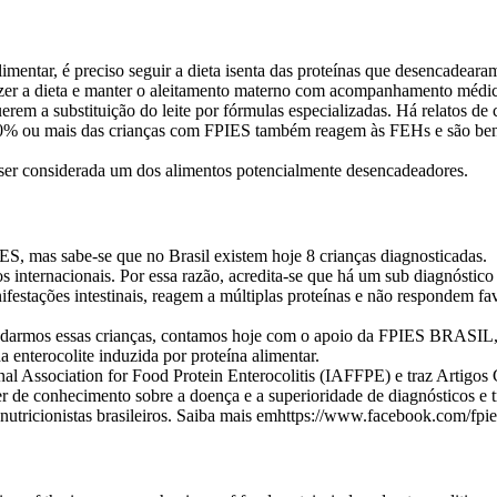
mentar, é preciso seguir a dieta isenta das proteínas que desencadeara
er a dieta e manter o aleitamento materno com acompanhamento médico
rem a substituição do leite por fórmulas especializadas. Há relatos de 
0% ou mais das crianças com FPIES também reagem às FEHs e são benef
 ser considerada um dos alimentos potencialmente desencadeadores.
S, mas sabe-se que no Brasil existem hoje 8 crianças diagnosticadas.
internacionais. Por essa razão, acredita-se que há um sub diagnóstico
ifestações intestinais, reagem a múltiplas proteínas e não respondem f
udarmos essas crianças, contamos hoje com o apoio da FPIES BRASIL, 
 enterocolite induzida por proteína alimentar.
nal Association for Food Protein Enterocolitis (IAFFPE) e traz Artigos 
 de conhecimento sobre a doença e a superioridade de diagnósticos e tr
tricionistas brasileiros. Saiba mais emhttps://www.facebook.com/fpie