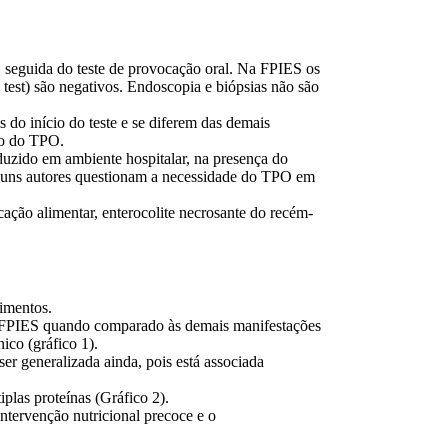
s, seguida do teste de provocação oral. Na FPIES os
test) são negativos. Endoscopia e biópsias não são
do início do teste e se diferem das demais
io do TPO.
uzido em ambiente hospitalar, na presença do
alguns autores questionam a necessidade do TPO em
ação alimentar, enterocolite necrosante do recém-
imentos.
 do FPIES quando comparado às demais manifestações
ico (gráfico 1).
er generalizada ainda, pois está associada
las proteínas (Gráfico 2).
ntervenção nutricional precoce e o