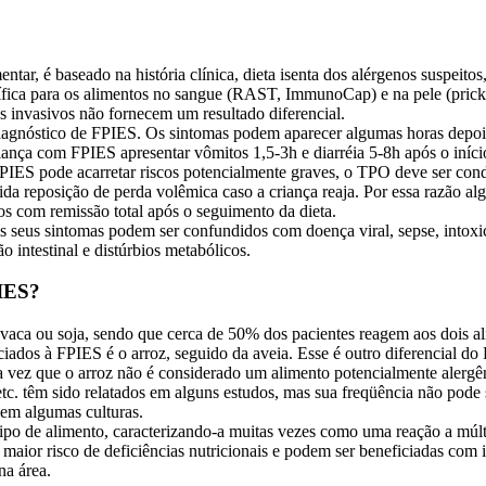
tar, é baseado na história clínica, dieta isenta dos alérgenos suspeito
ífica para os alimentos no sangue (RAST, ImmunoCap) e na pele (prick 
s invasivos não fornecem um resultado diferencial.
diagnóstico de FPIES. Os sintomas podem aparecer algumas horas depois 
ança com FPIES apresentar vômitos 1,5-3h e diarréia 5-8h após o iníc
IES pode acarretar riscos potencialmente graves, o TPO deve ser cond
pida reposição de perda volêmica caso a criança reaja. Por essa razão 
os com remissão total após o seguimento da dieta.
 seus sintomas podem ser confundidos com doença viral, sepse, intoxic
ão intestinal e distúrbios metabólicos.
PIES?
aca ou soja, sendo que cerca de 50% dos pacientes reagem aos dois al
ociados à FPIES é o arroz, seguido da aveia. Esse é outro diferencial
ma vez que o arroz não é considerado um alimento potencialmente alergên
tc. têm sido relatados em alguns estudos, mas sua freqüência não pode s
em algumas culturas.
o de alimento, caracterizando-a muitas vezes como uma reação a múltip
ior risco de deficiências nutricionais e podem ser beneficiadas com i
na área.