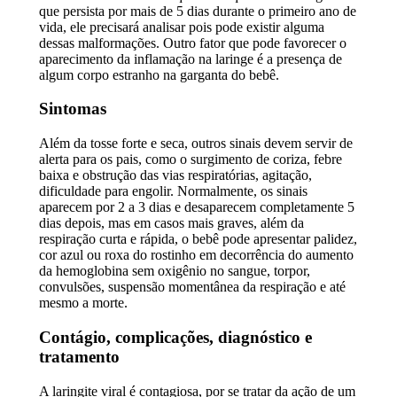
que persista por mais de 5 dias durante o primeiro ano de
vida, ele precisará analisar pois pode existir alguma
dessas malformações. Outro fator que pode favorecer o
aparecimento da inflamação na laringe é a presença de
algum corpo estranho na garganta do bebê.
Sintomas
Além da tosse forte e seca, outros sinais devem servir de
alerta para os pais, como o surgimento de coriza, febre
baixa e obstrução das vias respiratórias, agitação,
dificuldade para engolir. Normalmente, os sinais
aparecem por 2 a 3 dias e desaparecem completamente 5
dias depois, mas em casos mais graves, além da
respiração curta e rápida, o bebê pode apresentar palidez,
cor azul ou roxa do rostinho em decorrência do aumento
da hemoglobina sem oxigênio no sangue, torpor,
convulsões, suspensão momentânea da respiração e até
mesmo a morte.
Contágio, complicações, diagnóstico e
tratamento
A laringite viral é contagiosa, por se tratar da ação de um