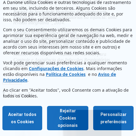
diagnóstico e tratamento ambulatorial”, 2003.
A Danone utiliza Cookies e outras tecnologias de rastreamento
em seu site, incluindo de terceiros. Alguns Cookies são
Revista da Sociedade Brasileira de Enfermagem
necessários para o funcionamento adequado do site e, por
Pediátrica - “Doenças respiratórias na infância: uma
isso, não podem ser desativados.
revisão integrativa”, 2014.
Com o seu Consentimento utilizaremos os demais Cookies para
Hospital Israelita Albert Einstein - “Diretrizes
aprimorar sua experiência geral de navegação na web, medir e
Assistenciais - Bronquiolite: Diretrizes para o
analisar o uso do site, personalizar conteúdo e publicidade de
diagnóstico, tratamento e prevenção”, 2008.
acordo com seus interesses (em nosso site e em outros) e
oferecer recursos disponíveis nas redes sociais.
Ministério da Saúde - “Manual de Normas para
Controle e Assistência das Infecções Respiratórias
Você pode gerenciar suas preferências a qualquer momento
Agudas”, 1993.
clicando em
Configurações de Cookies
. Mais informações
estão disponíveis na
Política de Cookies
e no
Aviso de
"
Privacidade
.
Imprimir
Ao clicar em "Aceitar todos", você Consente com a ativação de
Leia mais
todos os Cookies.
Rejeitar
Aceitar todos
Personalizar
Cookies
os Cookies
preferências
opcionais