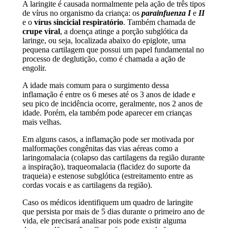
A laringite é causada normalmente pela ação de três tipos
de vírus no organismo da criança: os
parainfuenza I
e
II
e o
vírus sincicial respiratório
. Também chamada de
crupe viral
, a doença atinge a porção subglótica da
laringe, ou seja, localizada abaixo do epiglote, uma
pequena cartilagem que possui um papel fundamental no
processo de deglutição, como é chamada a ação de
engolir.
A idade mais comum para o surgimento dessa
inflamação é entre os 6 meses até os 3 anos de idade e
seu pico de incidência ocorre, geralmente, nos 2 anos de
idade. Porém, ela também pode aparecer em crianças
mais velhas.
Em alguns casos, a inflamação pode ser motivada por
malformações congênitas das vias aéreas como a
laringomalacia (colapso das cartilagens da região durante
a inspiração), traqueomalacia (flacidez do suporte da
traqueia) e estenose subglótica (estreitamento entre as
cordas vocais e as cartilagens da região).
Caso os médicos identifiquem um quadro de laringite
que persista por mais de 5 dias durante o primeiro ano de
vida, ele precisará analisar pois pode existir alguma