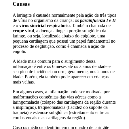
Causas
A laringite é causada normalmente pela ação de três tipos
de vírus no organismo da criança: os
parainfuenza I
e
II
e o
vírus sincicial respiratório
. Também chamada de
crupe viral
, a doença atinge a porção subglótica da
laringe, ou seja, localizada abaixo do epiglote, uma
pequena cartilagem que possui um papel fundamental no
processo de deglutição, como é chamada a ação de
engolir.
A idade mais comum para o surgimento dessa
inflamação é entre os 6 meses até os 3 anos de idade e
seu pico de incidência ocorre, geralmente, nos 2 anos de
idade. Porém, ela também pode aparecer em crianças
mais velhas.
Em alguns casos, a inflamação pode ser motivada por
malformações congênitas das vias aéreas como a
laringomalacia (colapso das cartilagens da região durante
a inspiração), traqueomalacia (flacidez do suporte da
traqueia) e estenose subglótica (estreitamento entre as
cordas vocais e as cartilagens da região).
Caso os médicos identifiquem um quadro de laringite