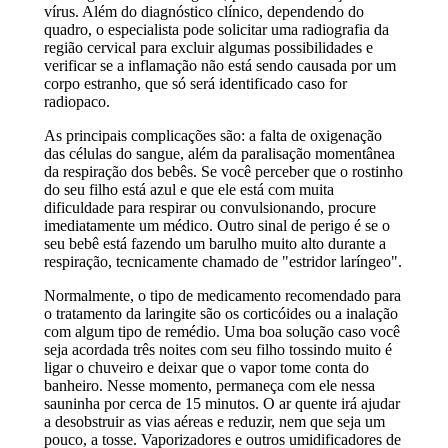
vírus. Além do diagnóstico clínico, dependendo do
quadro, o especialista pode solicitar uma radiografia da
região cervical para excluir algumas possibilidades e
verificar se a inflamação não está sendo causada por um
corpo estranho, que só será identificado caso for
radiopaco.
As principais complicações são: a falta de oxigenação
das células do sangue, além da paralisação momentânea
da respiração dos bebês. Se você perceber que o rostinho
do seu filho está azul e que ele está com muita
dificuldade para respirar ou convulsionando, procure
imediatamente um médico. Outro sinal de perigo é se o
seu bebê está fazendo um barulho muito alto durante a
respiração, tecnicamente chamado de "estridor laríngeo".
Normalmente, o tipo de medicamento recomendado para
o tratamento da laringite são os corticóides ou a inalação
com algum tipo de remédio. Uma boa solução caso você
seja acordada três noites com seu filho tossindo muito é
ligar o chuveiro e deixar que o vapor tome conta do
banheiro. Nesse momento, permaneça com ele nessa
sauninha por cerca de 15 minutos. O ar quente irá ajudar
a desobstruir as vias aéreas e reduzir, nem que seja um
pouco, a tosse. Vaporizadores e outros umidificadores de