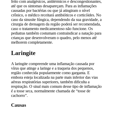
feito com analgésicos, antitérmicos e descongestionantes,
até que os sintomas desapareçam. Para as inflamações
causadas por bactérias ou que já atingiram o nível
crônico, o médico receitará antibióticos e corticóides. No
caso da sinusite fúngica, dependendo da sua gravidade, a
cirurgia de drenagem da região poderá ser recomendada,
caso o tratamento medicamentoso não funcione. Os
pediatras também costumam contraindicar a natação para
crianças que desenvolveram o quadro, pelo menos até
melhorem completamente.
Laringite
A laringite compreende uma inflamação causada por
vírus que atinge a laringe e a traqueia dos pequenos,
região conhecida popularmente como garganta. E
embora esteja localizada na parte mais inferior das vias
aéreas respiratórias superiores, também dificulta a
respiração. O sinal mais comum desse tipo de inflamação
é a tosse seca, normalmente chamada de “tosse de
cachorro”.
Causas