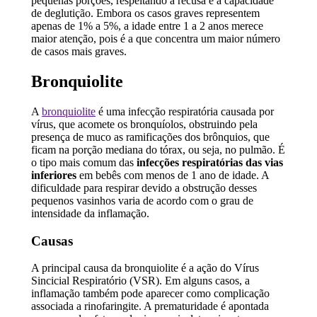
pequenas porções, respeitando a recusa e a capacidade
de deglutição. Embora os casos graves representem
apenas de 1% a 5%, a idade entre 1 a 2 anos merece
maior atenção, pois é a que concentra um maior número
de casos mais graves.
Bronquiolite
A
bronquiolite
é uma infecção respiratória causada por
vírus, que acomete os bronquíolos, obstruindo pela
presença de muco as ramificações dos brônquios, que
ficam na porção mediana do tórax, ou seja, no pulmão. É
o tipo mais comum das
infecções respiratórias das vias
inferiores
em bebês com menos de 1 ano de idade. A
dificuldade para respirar devido a obstrução desses
pequenos vasinhos varia de acordo com o grau de
intensidade da inflamação.
Causas
A principal causa da bronquiolite é a ação do Vírus
Sincicial Respiratório (VSR). Em alguns casos, a
inflamação também pode aparecer como complicação
associada a rinofaringite. A prematuridade é apontada