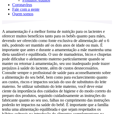
Produtos Adultos
Coronavírus
Fale com a gente
Quem somos
A amamentação é a melhor forma de nutrição para os lactentes e
oferecer muitos benefícios tanto para os bebês quanto para mães,
devendo ser oferecido como fonte exclusiva de alimentação até o 6
mês, podendo ser mantido até os dois anos de idade ou mais. É
importante que antes e durante a amamentação a mãe mantenha uma
dieta saudável e equilibrada. O uso de mamadeiras, bicos e chupetas
pode dificultar o aleitamento materno particularmente quando se
manter ou retornar à amamentação, seu uso inadequado pode trazer
prejuízos à saúde do lactente, além de custos desnecessários.
Consulte sempre o profissional de saúde para aconselhamento sobre
a alimentação do seu bebê, bem como para esclarecimento quanto
aos custos, riscos e impactos sociais do uso de substitutos do leite
materno. Se utilizar substituto do leite materno, você deve estar
ciente da importância dos cuidados de higiene e do modo correto do
preparo dos produtos, seguindo cuidadosamente as instruções do
fabricante quanto ao seu uso, falhas no cumprimento das instruções
poderão ter impactos na saúde do bebê. É importante que a família
tenha uma alimentação equilibrada e que sejam respeitados os
hábitos culturais na introdução de alimentos complementares na