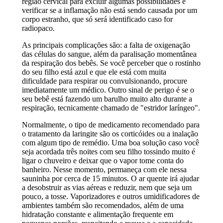
região cervical para excluir algumas possibilidades e
verificar se a inflamação não está sendo causada por um
corpo estranho, que só será identificado caso for
radiopaco.
As principais complicações são: a falta de oxigenação
das células do sangue, além da paralisação momentânea
da respiração dos bebês. Se você perceber que o rostinho
do seu filho está azul e que ele está com muita
dificuldade para respirar ou convulsionando, procure
imediatamente um médico. Outro sinal de perigo é se o
seu bebê está fazendo um barulho muito alto durante a
respiração, tecnicamente chamado de "estridor laríngeo".
Normalmente, o tipo de medicamento recomendado para
o tratamento da laringite são os corticóides ou a inalação
com algum tipo de remédio. Uma boa solução caso você
seja acordada três noites com seu filho tossindo muito é
ligar o chuveiro e deixar que o vapor tome conta do
banheiro. Nesse momento, permaneça com ele nessa
sauninha por cerca de 15 minutos. O ar quente irá ajudar
a desobstruir as vias aéreas e reduzir, nem que seja um
pouco, a tosse. Vaporizadores e outros umidificadores de
ambientes também são recomendados, além de uma
hidratação constante e alimentação frequente em