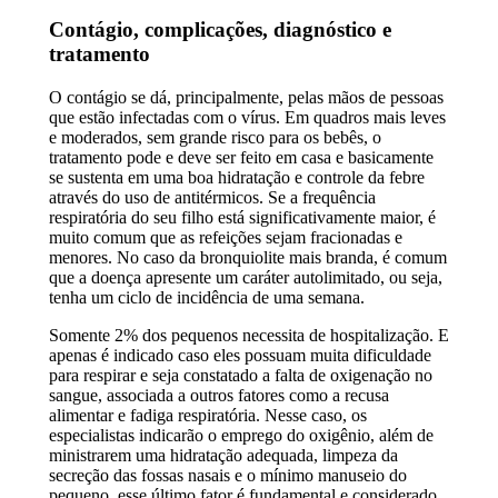
Contágio, complicações, diagnóstico e
tratamento
O contágio se dá, principalmente, pelas mãos de pessoas
que estão infectadas com o vírus. Em quadros mais leves
e moderados, sem grande risco para os bebês, o
tratamento pode e deve ser feito em casa e basicamente
se sustenta em uma boa hidratação e controle da febre
através do uso de antitérmicos. Se a frequência
respiratória do seu filho está significativamente maior, é
muito comum que as refeições sejam fracionadas e
menores. No caso da bronquiolite mais branda, é comum
que a doença apresente um caráter autolimitado, ou seja,
tenha um ciclo de incidência de uma semana.
Somente 2% dos pequenos necessita de hospitalização. E
apenas é indicado caso eles possuam muita dificuldade
para respirar e seja constatado a falta de oxigenação no
sangue, associada a outros fatores como a recusa
alimentar e fadiga respiratória. Nesse caso, os
especialistas indicarão o emprego do oxigênio, além de
ministrarem uma hidratação adequada, limpeza da
secreção das fossas nasais e o mínimo manuseio do
pequeno, esse último fator é fundamental e considerado