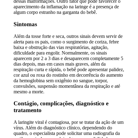
dessas malformações. Outro fator que pode favorecer o
aparecimento da inflamação na laringe é a presença de
algum corpo estranho na garganta do bebê.
Sintomas
Além da tosse forte e seca, outros sinais devem servir de
alerta para os pais, como o surgimento de coriza, febre
baixa e obstrução das vias respiratórias, agitação,
dificuldade para engolir. Normalmente, os sinais
aparecem por 2 a 3 dias e desaparecem completamente 5
dias depois, mas em casos mais graves, além da
respiração curta e rápida, o bebê pode apresentar palidez,
cor azul ou roxa do rostinho em decorrência do aumento
da hemoglobina sem oxigênio no sangue, torpor,
convulsões, suspensão momentânea da respiração e até
mesmo a morte.
Contágio, complicações, diagnóstico e
tratamento
A laringite viral é contagiosa, por se tratar da ação de um
vírus. Além do diagnóstico clínico, dependendo do
quadro, o especialista pode solicitar uma radiografia da