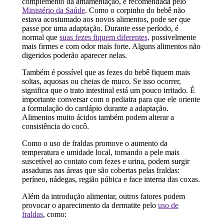
complemento da amamentação, é recomendada pelo
Ministério da Saúde
. Como o corpinho do bebê não
estava acostumado aos novos alimentos, pode ser que
passe por uma adaptação. Durante esse período, é
normal que
suas fezes fiquem diferentes,
possivelmente
mais firmes e com odor mais forte. Alguns alimentos não
digeridos poderão aparecer nelas.
Também é possível que as fezes do bebê fiquem mais
soltas, aquosas ou cheias de muco. Se isso ocorrer,
significa que o trato intestinal está um pouco irritado. É
importante conversar com o pediatra para que ele oriente
a formulação do cardápio durante a adaptação.
Alimentos muito ácidos também podem alterar a
consistência do cocô.
Como o uso de fraldas promove o aumento da
temperatura e umidade local, tornando a pele mais
suscetível ao contato com fezes e urina, podem surgir
assaduras nas áreas que são cobertas pelas fraldas:
períneo, nádegas, região púbica e face interna das coxas.
Além da introdução alimentar, outros fatores podem
provocar o aparecimento da dermatite pelo
uso de
fraldas
, como: