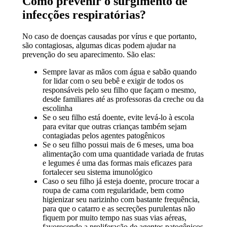
Como prevenir o surgimento de
infecções respiratórias?
No caso de doenças causadas por vírus e que portanto,
são contagiosas, algumas dicas podem ajudar na
prevenção do seu aparecimento. São elas:
Sempre lavar as mãos com água e sabão quando
for lidar com o seu bebê e exigir de todos os
responsáveis pelo seu filho que façam o mesmo,
desde familiares até as professoras da creche ou da
escolinha
Se o seu filho está doente, evite levá-lo à escola
para evitar que outras crianças também sejam
contagiadas pelos agentes patogênicos
Se o seu filho possui mais de 6 meses, uma boa
alimentação com uma quantidade variada de frutas
e legumes é uma das formas mais eficazes para
fortalecer seu sistema imunológico
Caso o seu filho já esteja doente, procure trocar a
roupa de cama com regularidade, bem como
higienizar seu narizinho com bastante frequência,
para que o catarro e as secreções purulentas não
fiquem por muito tempo nas suas vias aéreas,
favorecendo a proliferação de agentes patogênicos