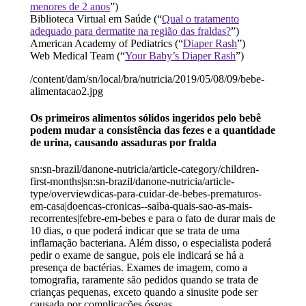
menores de 2 anos
”)
Biblioteca Virtual em Saúde (“
Qual o tratamento
adequado para dermatite na região das fraldas?
”)
American Academy of Pediatrics (“
Diaper Rash
”)
Web Medical Team (“
Your Baby’s Diaper Rash
”)
/content/dam/sn/local/bra/nutricia/2019/05/08/09/bebe-
alimentacao2.jpg
Os primeiros alimentos sólidos ingeridos pelo bebê
podem mudar a consistência das fezes e a quantidade
de urina, causando assaduras por fralda
sn:sn-brazil/danone-nutricia/article-category/children-
first-months|sn:sn-brazil/danone-nutricia/article-
type/overviewdicas-para-cuidar-de-bebes-prematuros-
em-casa|doencas-cronicas--saiba-quais-sao-as-mais-
recorrentes|febre-em-bebes e para o fato de durar mais de
10 dias, o que poderá indicar que se trata de uma
inflamação bacteriana. Além disso, o especialista poderá
pedir o exame de sangue, pois ele indicará se há a
presença de bactérias. Exames de imagem, como a
tomografia, raramente são pedidos quando se trata de
crianças pequenas, exceto quando a sinusite pode ser
causada por complicações ósseas.