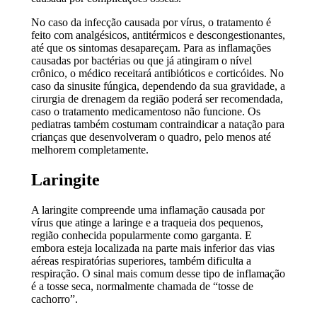
No caso da infecção causada por vírus, o tratamento é
feito com analgésicos, antitérmicos e descongestionantes,
até que os sintomas desapareçam. Para as inflamações
causadas por bactérias ou que já atingiram o nível
crônico, o médico receitará antibióticos e corticóides. No
caso da sinusite fúngica, dependendo da sua gravidade, a
cirurgia de drenagem da região poderá ser recomendada,
caso o tratamento medicamentoso não funcione. Os
pediatras também costumam contraindicar a natação para
crianças que desenvolveram o quadro, pelo menos até
melhorem completamente.
Laringite
A laringite compreende uma inflamação causada por
vírus que atinge a laringe e a traqueia dos pequenos,
região conhecida popularmente como garganta. E
embora esteja localizada na parte mais inferior das vias
aéreas respiratórias superiores, também dificulta a
respiração. O sinal mais comum desse tipo de inflamação
é a tosse seca, normalmente chamada de “tosse de
cachorro”.