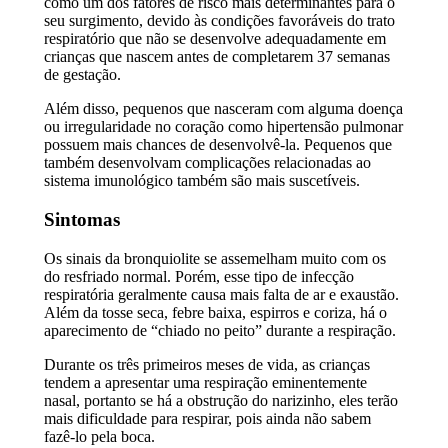
como um dos fatores de risco mais determinantes para o
seu surgimento, devido às condições favoráveis do trato
respiratório que não se desenvolve adequadamente em
crianças que nascem antes de completarem 37 semanas
de gestação.
Além disso, pequenos que nasceram com alguma doença
ou irregularidade no coração como hipertensão pulmonar
possuem mais chances de desenvolvê-la. Pequenos que
também desenvolvam complicações relacionadas ao
sistema imunológico também são mais suscetíveis.
Sintomas
Os sinais da bronquiolite se assemelham muito com os
do resfriado normal. Porém, esse tipo de infecção
respiratória geralmente causa mais falta de ar e exaustão.
Além da tosse seca, febre baixa, espirros e coriza, há o
aparecimento de “chiado no peito” durante a respiração.
Durante os três primeiros meses de vida, as crianças
tendem a apresentar uma respiração eminentemente
nasal, portanto se há a obstrução do narizinho, eles terão
mais dificuldade para respirar, pois ainda não sabem
fazê-lo pela boca.